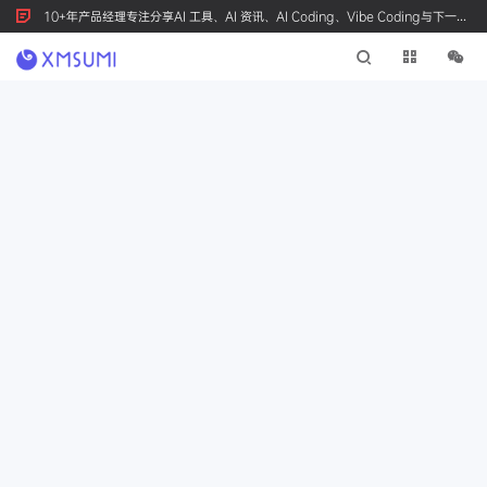
10+年产品经理专注分享AI 工具、AI 资讯、AI Coding、Vibe Coding与下一代
产品创新，按 Ctrl+D 收藏我们