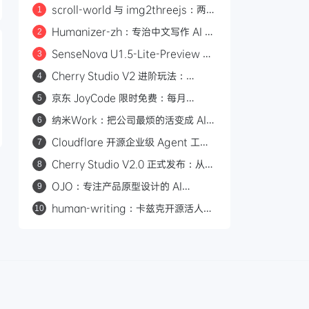
scroll-world 与 img2threejs：两个
1
炫酷的 GitHub 开源项目，让 AI 帮你
Humanizer-zh：专治中文写作 AI 味
2
做网页和 3D 模型
的开源 Skill，14.6k Star
SenseNova U1.5-Lite-Preview 开
3
源：8B 轻量级统一多模态模型，支持
Cherry Studio V2 进阶玩法：
4
4K 图像生成与编辑
Agent 自主执行、MCP 集成与 Skill
京东 JoyCode 限时免费：每月
5
生态
10000 积分，支持 GLM-5.1 等多款
纳米Work：把公司最烦的活变成 AI
6
大模型
专家，一人公司也能组建 AI 班子
Cloudflare 开源企业级 Agent 工作
7
平台 Cloudflare OS
Cherry Studio V2.0 正式发布：从
8
AI 聊天客户端到 Agent 自主执行的全
OJO：专注产品原型设计的 AI
9
能工作站
Agent，一句话生成可交互原型
human-writing：卡兹克开源活人感
10
写作 Skill，从材料到推进消除 AI 味