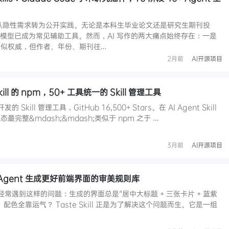
已从隐性需求转为公开实践。无论是本科生毕业论文还是研究生期刊投
大语言模型已成为常见辅助工具。然而，AI 写作的两大痛点始终存在：一是
看似权威，但作者、年份、期刊往…
2月前
AI开源项目
t Skill 的 npm，50+ 工具统一的 Skill 管理工具
s 开发的 Skill 管理工具，GitHub 16,500+ Stars。在 AI Agent Skill
完整&mdash;&mdash;类似于 npm 之于 …
3月前
AI开源项目
I 编码 Agent 生成更好前端界面的审美规则库
否经常遇到这样的问题：生成的界面总是"居中大标题 + 三张卡片 + 蓝紫
色全靠运气？ Taste Skill 正是为了解决这个问题而生。它是一组