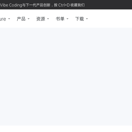
Vibe Coding与下一代产品创新，按 Ctrl+D 收藏我们
ure
产品
资源
书单
下载