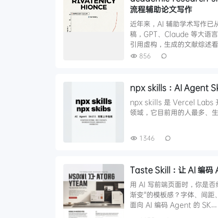
流程辅助论文写作
近年来，AI 辅助学术写作
稿，GPT、Claude 等
引用虚构，生成的文献综述
856
npx skills：AI Agen
npx skills 是 Vercel Lab
领域，它目前用的人最多、生态最
1346
Taste Skill：让 A
用 AI 写前端页面时，你是
渐变"的模板感？字体、间距、配
面向 AI 编码 Agent 的 SK…