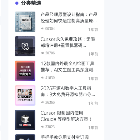
分类精选
产品经理原型设计指南：产品
经理如何快速绘制高质量原
型？（附步骤与资源）
90304
1年前
Cursor永久免费攻略：无限
邮箱注册+重置机器码
+Cursor试用期重置工具实现
50706
1年前
永久免费使用
12款国内外最全AI绘画工具
推荐，AI文生图工具深度测评
与场景化对比
41630
1年前
2025开源AI数字人工具指
南：8大免费开源神器带你免
费解锁可商用的AI数字人
36366
1年前
Cursor 限制国内使用
Claude 等模型解决方案！
33023
1年前
手把手教你用支付宝订阅