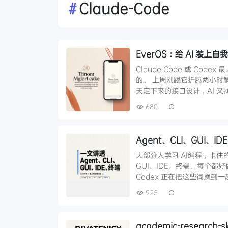
#
Claude-Code
EverOS：给 AI 装上自
Claude Code 或 C
的。 上周刚跟它折腾两小时
天定下来的接口设计，AI 又
680
Agent、CLI、GUI、
大部分人学习 AI编程，卡住
GUI、IDE、终端。每个都好
Codex 正在把这些词揉到
925
academic-research-