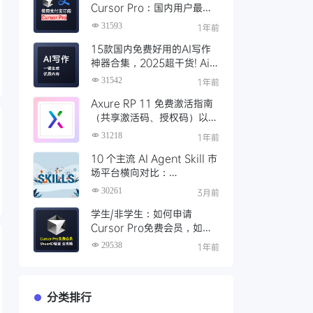
Cursor Pro：国内用户最全
开通教程（附取消自动扣费）
31593
1年前
15款国内免费好用的AI写作
神器合集，2025超干货! Ai
写作工具推荐，支持论文长文
31542
1年前
Axure RP 11 免费激活指南
（共享激活码、授权码）以及
永久激活方法分享
31218
1年前
10 个主流 AI Agent Skill 市
场平台横向对比：
Clawhub、Skillsmp、
30261
3月前
SkillHub 哪家强？
学生/非学生：如何申请
Cursor Pro免费会员，如何
通过SheerID验证快速激活全
29538
1年前
攻略
分类排行