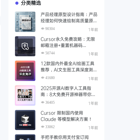
分类精选
产品经理原型设计指南：产品
经理如何快速绘制高质量原
型？（附步骤与资源）
90304
1年前
Cursor永久免费攻略：无限
邮箱注册+重置机器码
+Cursor试用期重置工具实现
50744
1年前
永久免费使用
12款国内外最全AI绘画工具
推荐，AI文生图工具深度测评
与场景化对比
41680
1年前
2025开源AI数字人工具指
南：8大免费开源神器带你免
费解锁可商用的AI数字人
36405
1年前
Cursor 限制国内使用
Claude 等模型解决方案！
33062
1年前
手把手教你用支付宝订阅