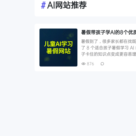
#
AI网站推荐
暑假带孩子学AI的8个
暑假到了，很多家长都在找既
了 8 个适合孩子暑假学习 
子卡住的知识点变成更容易理
876