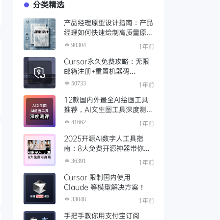
分类精选
产品经理原型设计指南：产品
经理如何快速绘制高质量原
型？（附步骤与资源）
90304
1年前
Cursor永久免费攻略：无限
邮箱注册+重置机器码
+Cursor试用期重置工具实现
50733
1年前
永久免费使用
12款国内外最全AI绘画工具
推荐，AI文生图工具深度测评
与场景化对比
41662
1年前
2025开源AI数字人工具指
南：8大免费开源神器带你免
费解锁可商用的AI数字人
36391
1年前
Cursor 限制国内使用
Claude 等模型解决方案！
33048
1年前
手把手教你用支付宝订阅