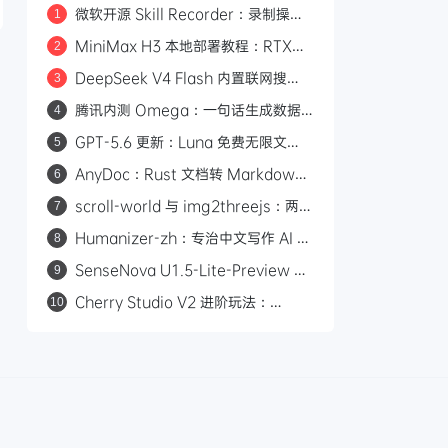
微软开源 Skill Recorder：录制操作
1
自动生成 AI Agent SKILL.md
MiniMax H3 本地部署教程：RTX
2
3060 即可运行，0 成本制作 AI 漫剧
DeepSeek V4 Flash 内置联网搜
3
索：Responses API 原生支持
腾讯内测 Omega：一句话生成数据
4
web_search，Codex 可直接调用
看板的 AI 分析平台
GPT-5.6 更新：Luna 免费无限文
5
本，Sol 统一付费 Chat 快答与深思
AnyDoc：Rust 文档转 Markdown
6
引擎，性能碾压 MarkItDown
scroll-world 与 img2threejs：两个
7
炫酷的 GitHub 开源项目，让 AI 帮你
Humanizer-zh：专治中文写作 AI 味
8
做网页和 3D 模型
的开源 Skill，14.6k Star
SenseNova U1.5-Lite-Preview 开
9
源：8B 轻量级统一多模态模型，支持
Cherry Studio V2 进阶玩法：
10
4K 图像生成与编辑
Agent 自主执行、MCP 集成与 Skill
生态