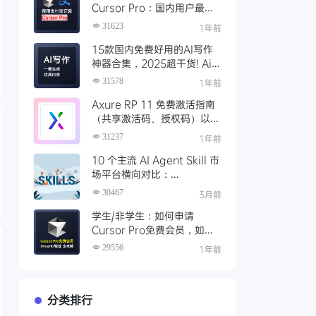
Cursor Pro：国内用户最全
开通教程（附取消自动扣费）
31623
1年前
15款国内免费好用的AI写作
神器合集，2025超干货! Ai
写作工具推荐，支持论文长文
31578
1年前
Axure RP 11 免费激活指南
（共享激活码、授权码）以及
永久激活方法分享
31237
1年前
10 个主流 AI Agent Skill 市
场平台横向对比：
Clawhub、Skillsmp、
30467
3月前
SkillHub 哪家强？
学生/非学生：如何申请
Cursor Pro免费会员，如何
通过SheerID验证快速激活全
29556
1年前
攻略
分类排行