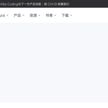
Vibe Coding与下一代产品创新，按 Ctrl+D 收藏我们
ure
产品
资源
书单
下载