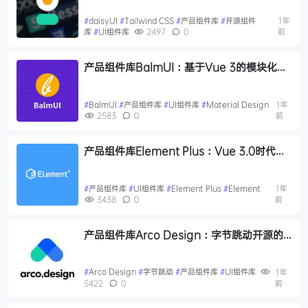
#
daisyUI
#
Tailwind CSS
#
产品组件库
#
开源组件
1年
库
#
UI组件库
2497
0
前
产品组件库BalmUI：基于Vue 3的模块化
Material Design风格UI组件库
#
BalmUI
#
产品组件库
#
UI组件库
#
Material Design
1年
2583
0
前
产品组件库Element Plus：Vue 3.0时代的
全新桌面UI组件库
#
产品组件库
#
UI组件库
#
Element Plus
#
Element
1年
3438
0
前
产品组件库Arco Design：字节跳动开源的
企业级产品设计系统
#
Arco Design
#
字节跳动
#
产品组件库
#
UI组件库
1年
5422
0
前