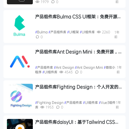
1979
0
前
产品组件库Bulma CSS UI框架：免费开源的
响应式Web界面解决方案
#
Bulma
#
产品组件库
#
UI框架
#
UI组件库
2260
1年
0
前
产品组件库Ant Design Mini：免费开源，
支持支付宝与微信小程序的高效UI组件库
#
产品组件库
#
Ant Design
#
Ant Design Mini
#
微信小
1年
程序
#
UI组件库
4543
0
前
产品组件库Fighting Design：个人开发的
Vue3前端组件库，灵活且易于上手
#
Fighting Design
#
产品组件库
#
UI组件库
#
Vue3组件
1年
库
1953
0
前
产品组件库daisyUI：基于Tailwind CSS的
开源组件库，加速构建美观网站