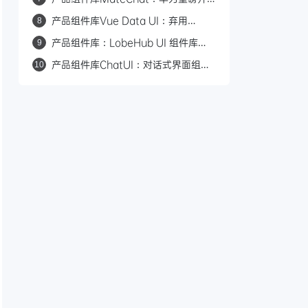
建一个功能完整的套壳聊天工具
源，Vue3 最强的 AI 组件库
产品组件库Vue Data UI：弃用
8
ECharts！Vue3 最强图表库诞生！
产品组件库：LobeHub UI 组件库发
9
布！基于Ant Design AIGC UI 的AI
产品组件库ChatUI：对话式界面组
10
组件！
件，AI 组件库 ChatUI 3.0 正式发
布！