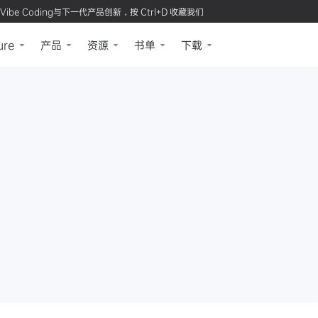
Vibe Coding与下一代产品创新，按 Ctrl+D 收藏我们
ure
产品
资源
书单
下载