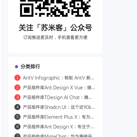
关注「苏米客」公众号
订阅推送更及时，手机查看更方便
分类排行
AntV Infographic：蚂蚁 AntV 新引
1
擎重磅开源！声明式ECharts信息
产品组件库Ant Design X Vue：继
2
图，让数据可视化变得简洁高效
Ant Design X 之后，Vue 又一 AI 组
产品组件库TDesign AI Chat：腾讯
3
件库发
出品，专为开发者提供AI交互界面解决
产品组件库Shadcn UI：这个近90k
4
方案
Star的组件库为何成为AI编程快速生
产品组件库Element Plus X：专为
5
成的标配！
Vue开发者打造的 AI 组件库！
产品组件库Ant Design X：专注于
6
React 的 AI 聊天组件库！10分钟构
产品组件库MateChat：华为重磅开
7