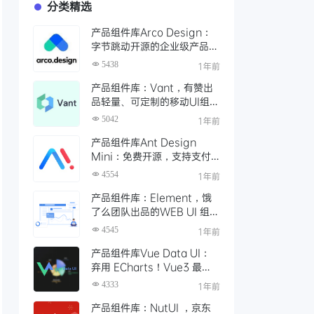
分类精选
产品组件库Arco Design：
字节跳动开源的企业级产品设
计系统
5438
1年前
产品组件库：Vant，有赞出
品轻量、可定制的移动UI组件
库
5042
1年前
产品组件库Ant Design
Mini：免费开源，支持支付
宝与微信小程序的高效UI组件
4554
1年前
库
产品组件库：Element，饿
了么团队出品的WEB UI 组件
库
4545
1年前
产品组件库Vue Data UI：
弃用 ECharts！Vue3 最强
图表库诞生！
4333
1年前
产品组件库：NutUI ，京东