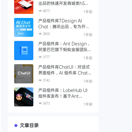
出品的快速开发商城类h5、
小程序的移动端 UI 组件库
4075
1年前
产品组件库TDesign AI
Chat：腾讯出品，专为开发
者提供AI交互界面解决方案
3810
1年前
产品组件库：Ant Design，
阿里巴巴旗下蚂蚁金服团队出
品的的企业级 UI 组件库
3777
1年前
产品组件库ChatUI：对话式
界面组件，AI 组件库 ChatUI
3.0 正式发布！
3742
1年前
产品组件库：LobeHub UI
组件库发布！基于Ant
Design AIGC UI 的AI 组
3473
1年前
件！
文章目录