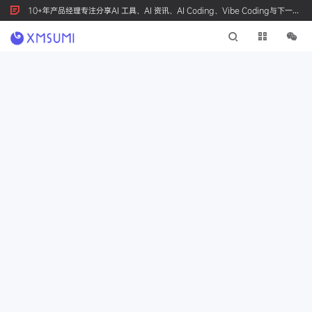
10+年产品经理专注分享AI 工具、AI 资讯、AI Coding、Vibe Coding与下一代
产品创新，按 Ctrl+D 收藏我们