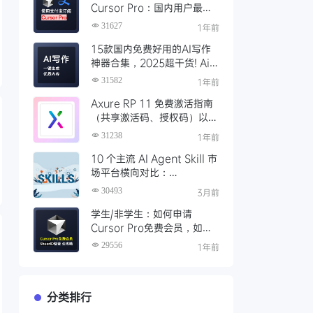
Cursor Pro：国内用户最全
开通教程（附取消自动扣费）
31627
1年前
15款国内免费好用的AI写作
神器合集，2025超干货! Ai
写作工具推荐，支持论文长文
31582
1年前
Axure RP 11 免费激活指南
（共享激活码、授权码）以及
永久激活方法分享
31238
1年前
10 个主流 AI Agent Skill 市
场平台横向对比：
Clawhub、Skillsmp、
30493
3月前
SkillHub 哪家强？
学生/非学生：如何申请
Cursor Pro免费会员，如何
通过SheerID验证快速激活全
29556
1年前
攻略
分类排行