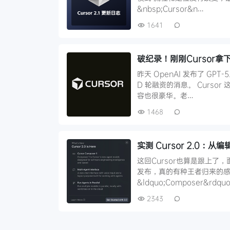
&nbsp;Cursor&n…
1641
破纪录！刚刚Cursor拿
昨天 OpenAI 发布了 GPT
D 轮融资的消息。 Curso
容也很豪华。老…
1468
实测 Cursor 2.0：从
这回Cursor也算是跟上了
发布，真的有种王者归来的感觉！
&ldquo;Composer&rdqu
2343