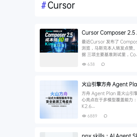
#
Cursor
Cursor Composer 
最近Cursor 发布了 Com
浏览，马斯克本人转发点赞。这
据 三项主要基准测试里，Co
638
火山引擎方舟 Agent 
方舟 Agent Plan 是火山
心亮点在于多模型覆盖能力：豆包自研
K2.6…
6889
npx skills：AI Agen