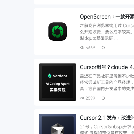
OpenScreen：一款开源
之前我在浏览器端用过 Cursor
么开始收费、要么成本较高。 最近
&ldquo;基础录屏 …
3369
Cursor封号？claud
最近在产品社群里听到不少吐槽&
经常尝试新工具的产品经理，我
具，它在国内开发者中的关注
2599
Cursor 2.1 发布：
21号，Cursor&nbsp;
模式 流程和定位没有改变，最大