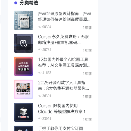
分类精选
产品经理原型设计指南：产品
经理如何快速绘制高质量原
型？（附步骤与资源）
90304
1年前
Cursor永久免费攻略：无限
邮箱注册+重置机器码
+Cursor试用期重置工具实现
50734
1年前
永久免费使用
12款国内外最全AI绘画工具
推荐，AI文生图工具深度测评
与场景化对比
41663
1年前
2025开源AI数字人工具指
南：8大免费开源神器带你免
费解锁可商用的AI数字人
36391
1年前
Cursor 限制国内使用
Claude 等模型解决方案！
33051
1年前
手把手教你用支付宝订阅