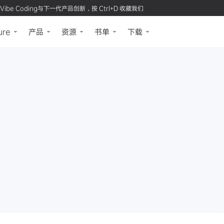
Vibe Coding与下一代产品创新，按 Ctrl+D 收藏我们
ure
产品
资源
书单
下载