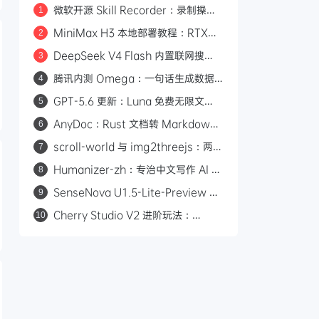
微软开源 Skill Recorder：录制操作
1
自动生成 AI Agent SKILL.md
MiniMax H3 本地部署教程：RTX
2
3060 即可运行，0 成本制作 AI 漫剧
DeepSeek V4 Flash 内置联网搜
3
索：Responses API 原生支持
腾讯内测 Omega：一句话生成数据
4
web_search，Codex 可直接调用
看板的 AI 分析平台
GPT-5.6 更新：Luna 免费无限文
5
本，Sol 统一付费 Chat 快答与深思
AnyDoc：Rust 文档转 Markdown
6
引擎，性能碾压 MarkItDown
scroll-world 与 img2threejs：两个
7
炫酷的 GitHub 开源项目，让 AI 帮你
Humanizer-zh：专治中文写作 AI 味
8
做网页和 3D 模型
的开源 Skill，14.6k Star
SenseNova U1.5-Lite-Preview 开
9
源：8B 轻量级统一多模态模型，支持
Cherry Studio V2 进阶玩法：
10
4K 图像生成与编辑
Agent 自主执行、MCP 集成与 Skill
生态