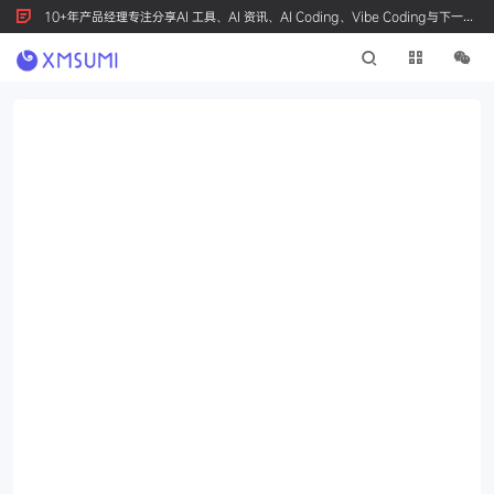
10+年产品经理专注分享AI 工具、AI 资讯、AI Coding、Vibe Coding与下一代
产品创新，按 Ctrl+D 收藏我们