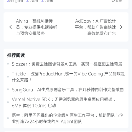
#
Songtell
#
AI歌曲
#
AI音乐
收藏
1
Aivira：智能AI接待
AdCopy：AI广告设计
员，专业提供电话接听
平台，帮助广告商快速
与预约安排服务
高效地发布广告
推荐阅读
Slazzer：免费去除图像背景AI工具，实现一键抠图去除背景
Trickle：占据ProductHunt榜一的Vibe Coding 产品到底是
什么来路！
SongGuru：AI生成原创音乐工具，在几秒钟内创作完整歌曲
Vercel Native SDK：无需浏览器的原生桌面应用框架，
6MB 体积 100ms 启动
悟空：阿里巴巴推出的企业级AI原生工作平台，帮助团队与企
业打造7×24小时在线的AI Agent团队