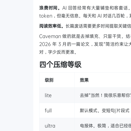
浪费时间。
AI 回答经常有大量铺垫和客套话。"Sure!
token，但毫无信息。每天和 AI 对话几百
阅读效率低。
长篇废话需要更多时间提取关键
Caveman 做的就是去掉填充、只留干货
2026 年 3 月的一篇论文，发现"简洁约束
对，字少反而更准。
四个压缩等级
级别
效果
lite
去掉"当然！我很乐意帮你
full
默认模式。变短句/片段式
ultra
电报体。极简，适合已经