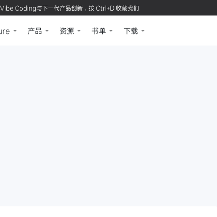
Vibe Coding与下一代产品创新，按 Ctrl+D 收藏我们
ure
产品
资源
书单
下载