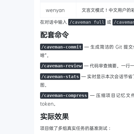
wenyan
文言文模式！中文用户的彩
在对话中输入
或
/caveman full
/cavema
配套命令
— 生成简洁的 Git 
/caveman-commit
啥"。
— 代码审查摘要。一行
/caveman-review
— 实时显示本次会话节省了
/caveman-stats
图。
— 压缩项目记忆文件
/caveman-compress
token。
实际效果
项目做了多组真实任务的基准测试：