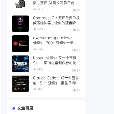
队，开源 AI 网文写作平台
7645
10月前
CompressO：开源免费的视
频压缩神器，让你的硬盘瞬间
轻松 10 倍
7618
10月前
awesome-openclaw-
skills：700+ Skills 一条命
令装配完成，如何让本地 AI
7591
6月前
Agent 真正落地可用
baoyu-skills：又一个宝藏
Skill，面向内容创作者的技能
集，支持图文生成、发布与处
7055
6月前
理
Claude Code 生成专业图表
的 15 个 Skills：覆盖 7 种渲
染引擎的完整指南
6885
3月前
文章目录