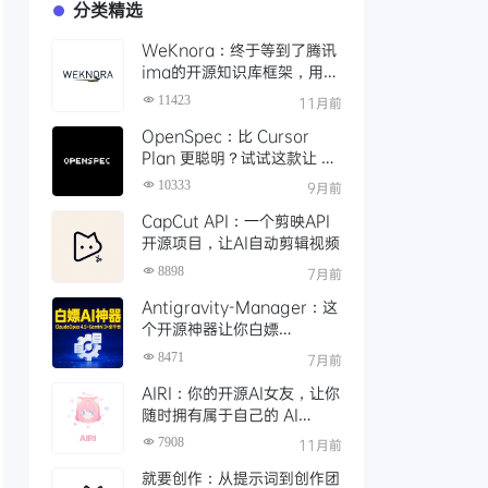
分类精选
WeKnora：终于等到了腾讯
ima的开源知识库框架，用
API 轻松打造本地智能文档检
11423
11月前
索
OpenSpec：比 Cursor
Plan 更聪明？试试这款让 AI
编码更靠谱的规范驱动工具
10333
9月前
CapCut API：一个剪映API
开源项目，让AI自动剪辑视频
8898
7月前
Antigravity-Manager：这
个开源神器让你白嫖
ClaudeOpus 4.5，Gemini
8471
7月前
3！还能接Claude Code等
AIRI：你的开源AI女友，让你
任意平台
随时拥有属于自己的 AI
VTuber
7908
11月前
就要创作：从提示词到创作团