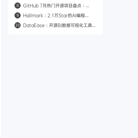
索工具，零成本替代 Tavily/Exa
GitHub 7月热门开源项目盘点：
8
Hallmark、Orca、Strix 等 17 个值
Hallmark：2.1万Star的AI编程
9
得关注的项目
Skill，57道检测关卡告别AI味前端页
DataEase：开源BI数据可视化工具，
10
面设计
| bash

拖拽制图+Apache Doris加速查询，
支持多数据源