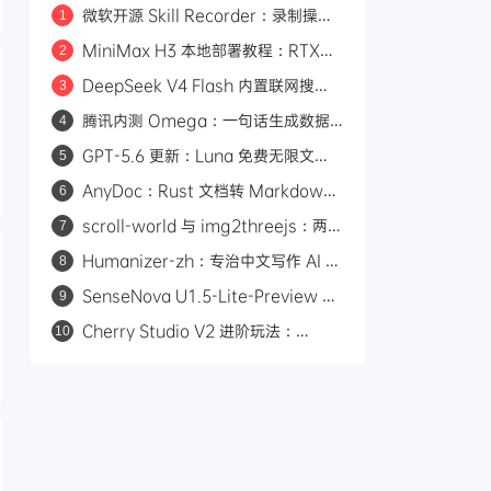
微软开源 Skill Recorder：录制操作
1
自动生成 AI Agent SKILL.md
MiniMax H3 本地部署教程：RTX
2
3060 即可运行，0 成本制作 AI 漫剧
DeepSeek V4 Flash 内置联网搜
3
索：Responses API 原生支持
腾讯内测 Omega：一句话生成数据
4
web_search，Codex 可直接调用
看板的 AI 分析平台
GPT-5.6 更新：Luna 免费无限文
5
本，Sol 统一付费 Chat 快答与深思
AnyDoc：Rust 文档转 Markdown
6
引擎，性能碾压 MarkItDown
scroll-world 与 img2threejs：两个
7
炫酷的 GitHub 开源项目，让 AI 帮你
Humanizer-zh：专治中文写作 AI 味
8
做网页和 3D 模型
的开源 Skill，14.6k Star
SenseNova U1.5-Lite-Preview 开
9
源：8B 轻量级统一多模态模型，支持
Cherry Studio V2 进阶玩法：
10
4K 图像生成与编辑
Agent 自主执行、MCP 集成与 Skill
生态