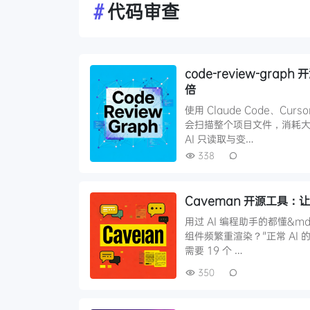
#
代码审查
code-review-gr
倍
使用 Claude Code、C
会扫描整个项目文件，消耗大量 T
AI 只读取与变…
338
Caveman 开源工具：让 
用过 AI 编程助手的都懂&md
组件频繁重渲染？"正常 AI 的
需要 19 个 …
350