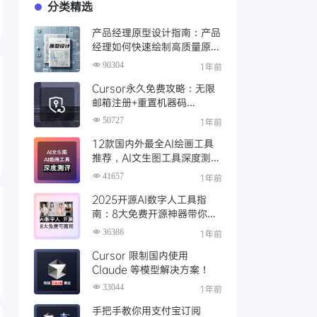
分类精选
产品经理原型设计指南：产品
经理如何快速绘制高质量原
型？（附步骤与资源）
90304
1年前
Cursor永久免费攻略：无限
邮箱注册+重置机器码
+Cursor试用期重置工具实现
50727
1年前
永久免费使用
12款国内外最全AI绘画工具
推荐，AI文生图工具深度测评
与场景化对比
41657
1年前
2025开源AI数字人工具指
南：8大免费开源神器带你免
费解锁可商用的AI数字人
36386
1年前
Cursor 限制国内使用
Claude 等模型解决方案！
33044
1年前
手把手教你用支付宝订阅