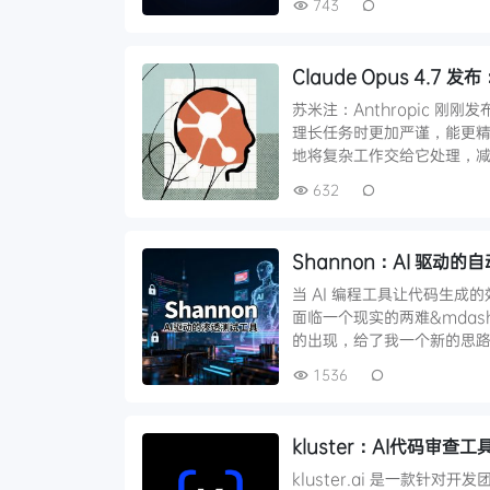
743
Claude Opus 4
苏米注：Anthropic 刚刚
理长任务时更加严谨，能更
地将复杂工作交给它处理，减
632
Shannon：AI 驱
当 AI 编程工具让代码生
面临一个现实的两难&mdash
的出现，给了我一个新的思路
1536
kluster：AI代码审
kluster.ai 是一款针