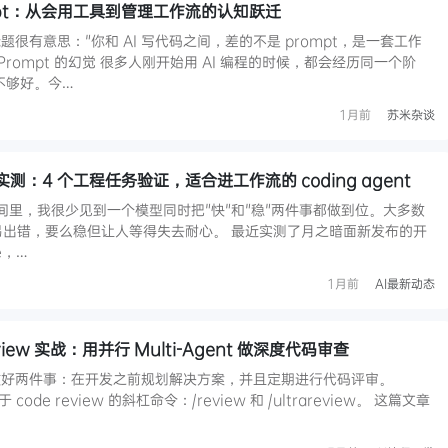
mpt：从会用工具到管理工作流的认知跃迁
很有意思："你和 AI 写代码之间，差的不是 prompt，是一套工作
rompt 的幻觉 很多人刚开始用 AI 编程的时候，都会经历同一个阶
 不够好。今…
1月前
苏米杂谈
高速版实测：4 个工程任务验证，适合进工作流的 coding agent
时间里，我很少见到一个模型同时把"快"和"稳"两件事都做到位。大多数
么快但容易出错，要么稳但让人等得失去耐心。 最近实测了月之暗面新发布的开
e，…
1月前
AI最新动态
areview 实战：用并行 Multi-Agent 做深度代码审查
做好两件事：在开发之前规划解决方案，并且定期进行代码评审。
 code review 的斜杠命令：/review 和 /ultrareview。 这篇文章