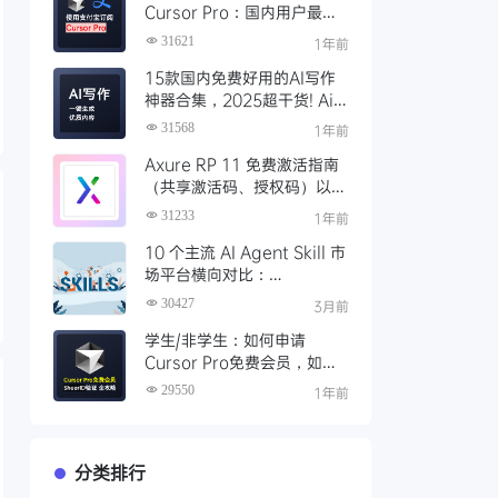
Cursor Pro：国内用户最全
开通教程（附取消自动扣费）
31621
1年前
15款国内免费好用的AI写作
神器合集，2025超干货! Ai
写作工具推荐，支持论文长文
31568
1年前
Axure RP 11 免费激活指南
（共享激活码、授权码）以及
永久激活方法分享
31233
1年前
10 个主流 AI Agent Skill 市
场平台横向对比：
Clawhub、Skillsmp、
30427
3月前
SkillHub 哪家强？
学生/非学生：如何申请
Cursor Pro免费会员，如何
通过SheerID验证快速激活全
29550
1年前
攻略
分类排行