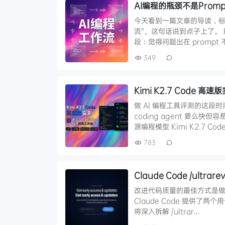
AI编程的瓶颈不是Pro
今天看到一篇文章的导读，标题
流"。这句话说到点子上了。 P
段：觉得问题出在 prompt
349
Kimi K2.7 Code 
做 AI 编程工具评测的这段
coding agent 要
源编程模型 Kimi K2.7 Cod
783
Claude Code /ultr
改进代码质量的最佳方式是
Claude Code 提供了两个用于
将深入拆解 /ultrar…