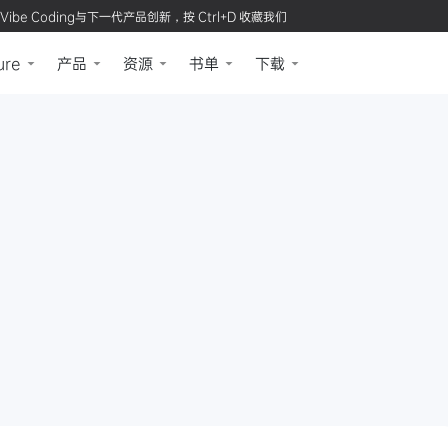
Vibe Coding与下一代产品创新，按 Ctrl+D 收藏我们
ure
产品
资源
书单
下载