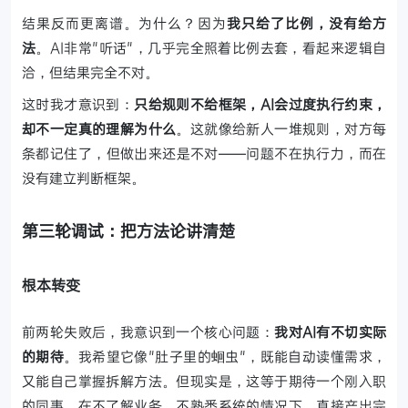
结果反而更离谱。为什么？因为
我只给了比例，没有给方
法
。AI非常"听话"，几乎完全照着比例去套，看起来逻辑自
洽，但结果完全不对。
这时我才意识到：
只给规则不给框架，AI会过度执行约束，
却不一定真的理解为什么
。这就像给新人一堆规则，对方每
条都记住了，但做出来还是不对——问题不在执行力，而在
没有建立判断框架。
第三轮调试：把方法论讲清楚
根本转变
前两轮失败后，我意识到一个核心问题：
我对AI有不切实际
的期待
。我希望它像"肚子里的蛔虫"，既能自动读懂需求，
又能自己掌握拆解方法。但现实是，这等于期待一个刚入职
的同事，在不了解业务、不熟悉系统的情况下，直接产出完