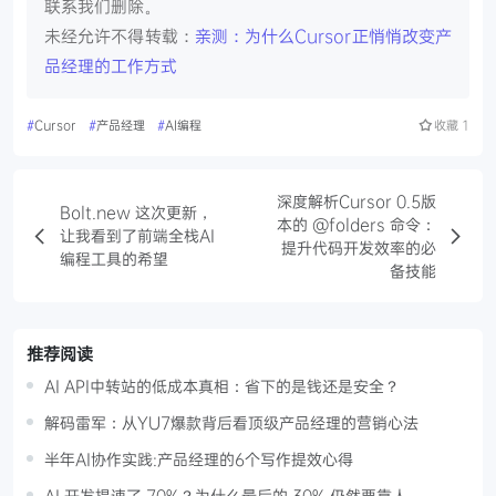
联系我们删除。
未经允许不得转载：
亲测：为什么Cursor正悄悄改变产
品经理的工作方式
#
Cursor
#
产品经理
#
AI编程
收藏
1
深度解析Cursor 0.5版
Bolt.new 这次更新，
本的 @folders 命令：
让我看到了前端全栈AI
提升代码开发效率的必
编程工具的希望
备技能
推荐阅读
AI API中转站的低成本真相：省下的是钱还是安全？
解码雷军：从YU7爆款背后看顶级产品经理的营销心法
半年AI协作实践:产品经理的6个写作提效心得
AI 开发提速了 70%？为什么最后的 30% 仍然要靠人