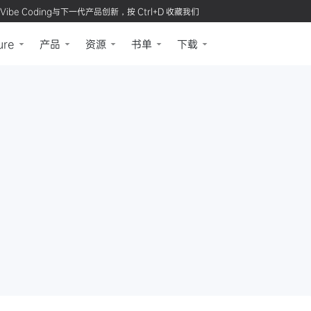
Vibe Coding与下一代产品创新，按 Ctrl+D 收藏我们
ure
产品
资源
书单
下载