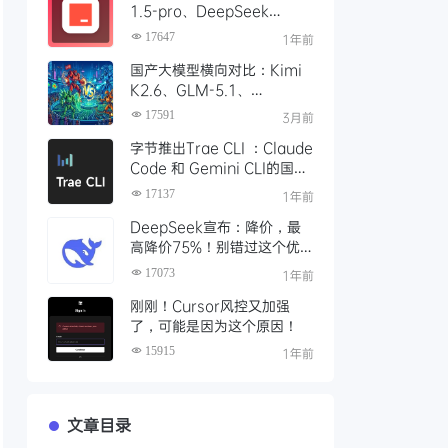
1.5-pro、DeepSeek
R1/V3模型，对比 Trae 国际
17647
1年前
版有什么不同
国产大模型横向对比：Kimi
K2.6、GLM-5.1、
Qwen3、MiniMax M2 四
17591
3月前
大模型选型指南
字节推出Trae CLI ：Claude
Code 和 Gemini CLI的国产
平替 ？手把手教你如何安装
17137
1年前
Trae Agent
DeepSeek宣布：降价，最
高降价75%！别错过这个优
惠时段，赶紧充值
17073
1年前
刚刚！Cursor风控又加强
了，可能是因为这个原因！
15915
1年前
文章目录