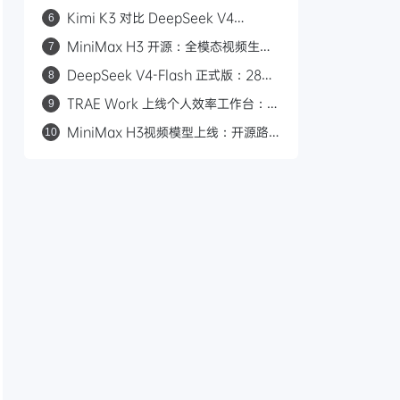
数，自主编程 16 天，API 首发千问
Kimi K3 对比 DeepSeek V4
6
AI 平台
Flash：2.8 万亿参数与 50 倍价差的
MiniMax H3 开源：全模态视频生成
7
路线之争
模型，支持 2K/15 秒/立体声
DeepSeek V4-Flash 正式版：284B
8
参数九项 Agent 测试全胜，对标
TRAE Work 上线个人效率工作台：一
9
Claude Opus 4.8
键复刻、进度可视化、多端适配
MiniMax H3视频模型上线：开源路
10
线、多模态输入、0.23元/秒对标
Seedance