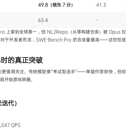
49.8（领先 7 分）
41.3
65.4
-
h Pro 上拿到全球第一，但 NL2Repo（从零构建仓库）被 Opus 拉
一筹。对于开发者而言，SWE-Bench Pro 的含金量最高——这恰恰是
小时的真正突破
更值得关注。传统模型像"考试型选手"——单题作答很快，但给
轮就开始原地转圈。
轮迭代）
：
,547 QPS