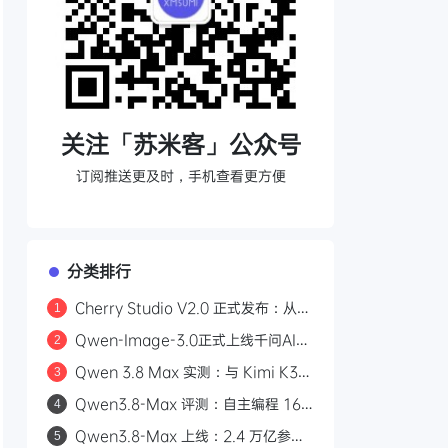
关注「苏米客」公众号
订阅推送更及时，手机查看更方便
分类排行
Cherry Studio V2.0 正式发布：从
1
AI 聊天客户端到 Agent 自主执行的全
Qwen-Image-3.0正式上线千问AI平
2
能工作站
台：Arena.ai文生图榜单国内第一，
Qwen 3.8 Max 实测：与 Kimi K3
3
4.5k token复杂版面一次生成
三场景对比，工程严谨度更胜一筹
Qwen3.8-Max 评测：自主编程 16
4
天、2.4 万亿参数，能否挑战 GPT？
Qwen3.8-Max 上线：2.4 万亿参
5