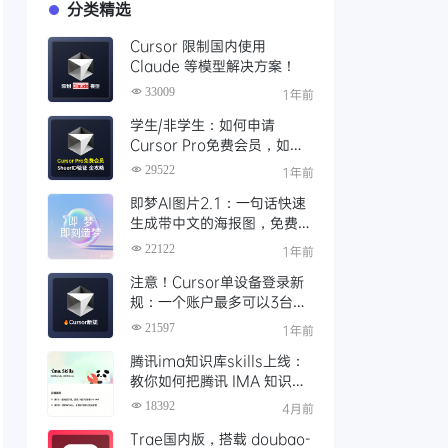
分类精选
Cursor 限制国内使用
Claude 等模型解决方案！
33009
1年前
学生/非学生：如何申请
Cursor Pro免费会员，如何
通过SheerID验证快速激活全
29522
1年前
攻略
即梦AI图片2.1：一句话快速
生成带中文的海报图，免费AI
文生图、视频工具、AIGC创
22122
1年前
作工具
注意！Cursor单设备登录新
规：一个账户最多可以3台设
备登录，且限制单点登录
21597
1年前
腾讯ima知识库skills上线：
教你如何把腾讯 IMA 知识库
接入 OpenClaw 一步打通
18392
4月前
Trae国内版，搭载 doubao-