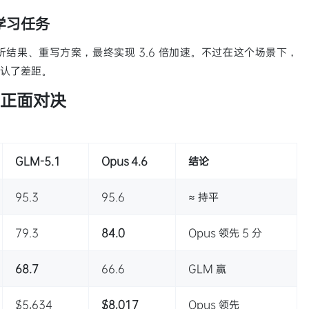
器学习任务
析结果、重写方案，最终实现 3.6 倍加速。不过在这个场景下，
方承认了差距。
6 正面对决
GLM-5.1
Opus 4.6
结论
95.3
95.6
≈ 持平
79.3
84.0
Opus 领先 5 分
68.7
66.6
GLM 赢
$5,634
$8,017
Opus 领先