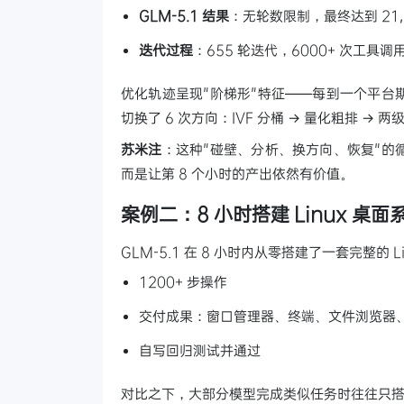
GLM-5.1 结果
：无轮数限制，最终达到 21,5
迭代过程
：655 轮迭代，6000+ 次工具调
优化轨迹呈现"阶梯形"特征——每到一个平台
切换了 6 次方向：IVF 分桶 → 量化粗排 → 两
苏米注
：这种"碰壁、分析、换方向、恢复"的
而是让第 8 个小时的产出依然有价值。
案例二：8 小时搭建 Linux 桌面
GLM-5.1 在 8 小时内从零搭建了一套完整的 L
1200+ 步操作
交付成果：窗口管理器、终端、文件浏览器
自写回归测试并通过
对比之下，大部分模型完成类似任务时往往只