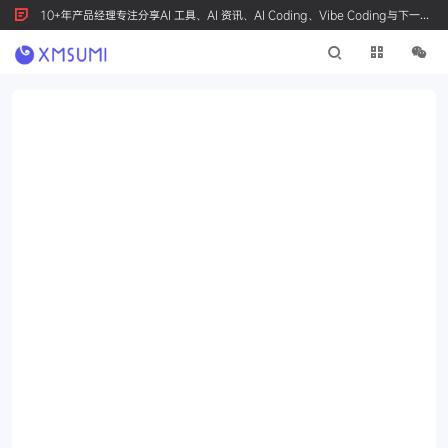
10+年产品经理专注分享AI 工具、AI 资讯、AI Coding、Vibe Coding与下一代
产品创新，按 Ctrl+D 收藏我们