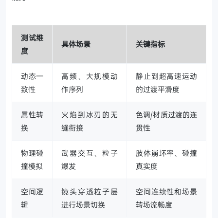
测试维
具体场景
关键指标
度
动态一
高频、大规模动
静止到超高速运动
致性
作序列
的过渡平滑度
属性转
火焰到冰刃的无
色调/材质过渡的连
换
缝衔接
贯性
物理碰
武器交互、粒子
肢体崩坏率、碰撞
撞模拟
爆发
真实度
空间逻
镜头穿透粒子层
空间连续性和场景
辑
进行场景切换
转场流畅度