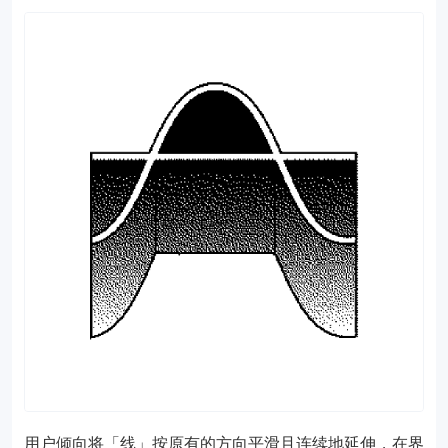
用户倾向将「线」按原有的方向平滑且连续地延伸，在界