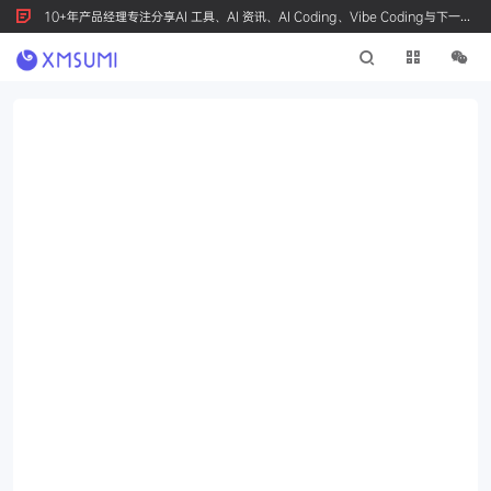
10+年产品经理专注分享AI 工具、AI 资讯、AI Coding、Vibe Coding与下一代
产品创新，按 Ctrl+D 收藏我们