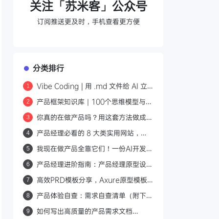
关注「苏米客」公众号
订阅推送更及时，手机查看更方便
分类排行
Vibe Coding | 用 .md 文件给 AI 立
1
规矩：把设计生成的边界“写死”进上下
产品框架知识库｜100个思维模型与设
2
文
计方法论SKILLS，如何成为产品经理
你真的在做产品吗？用这套方法做成真
3
的效率工具
正产品
产品经理必看的 8 大类实用网站，工
4
作效率直接拉满！
我现在做产品全靠它们！一份AI开发工
5
具流，产品经理的实用攻略
产品经理进阶指南：产品经理原型设计
6
中必需掌握的常用 UI 组件
高效PRD模板分享，Axure原型模板
7
文件（附下载）
产品体验自查：需求自查清单（附下
8
载）
如何写出高质量的产品需求文档
9