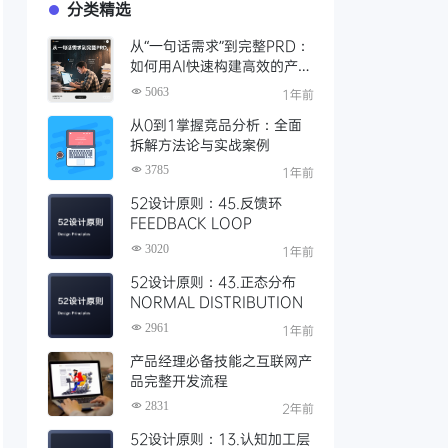
分类精选
从“一句话需求”到完整PRD：
如何用AI快速构建高效的产品
需求文档（附一句话提示词）
5063
1年前
从0到1掌握竞品分析：全面
拆解方法论与实战案例
3785
1年前
52设计原则：45.反馈环
FEEDBACK LOOP
3020
1年前
52设计原则：43.正态分布
NORMAL DISTRIBUTION
2961
1年前
产品经理必备技能之互联网产
品完整开发流程
2831
2年前
52设计原则：13.认知加工层