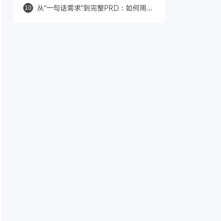
（PRD），撰写指南PRD模板
从“一句话需求”到完整PRD：如何用AI
10
快速构建高效的产品需求文档（附一句
话提示词）