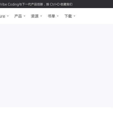
Vibe Coding与下一代产品创新，按 Ctrl+D 收藏我们
ure
产品
资源
书单
下载