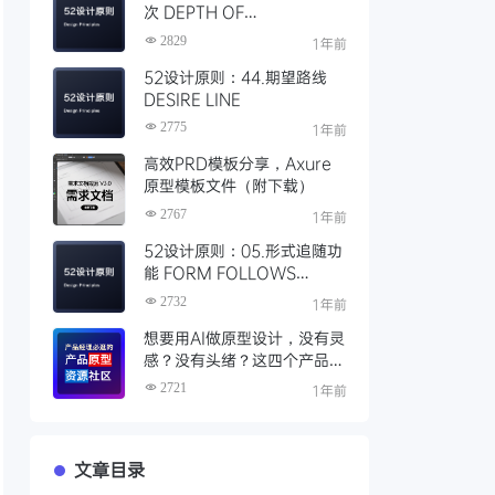
次 DEPTH OF
PROCESSING
2829
1年前
52设计原则：44.期望路线
DESIRE LINE
2775
1年前
高效PRD模板分享，Axure
原型模板文件（附下载）
2767
1年前
52设计原则：05.形式追随功
能 FORM FOLLOWS
FUNCTION
2732
1年前
想要用AI做原型设计，没有灵
感？没有头绪？这四个产品经
理必逛的原型资源社区
2721
1年前
文章目录