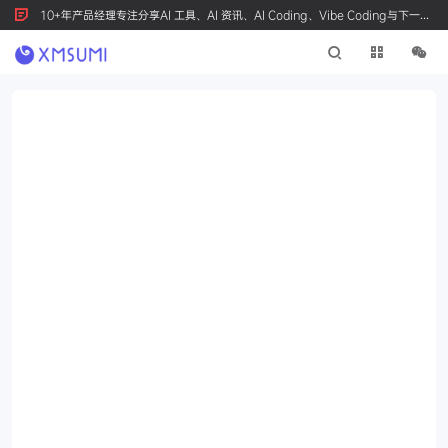
10+年产品经理专注分享AI 工具、AI 资讯、AI Coding、Vibe Coding与下一代
产品创新，按 Ctrl+D 收藏我们