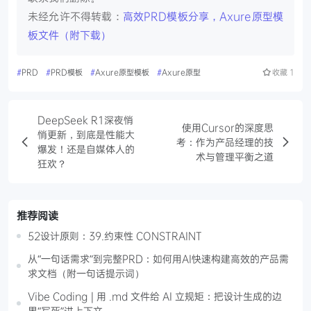
未经允许不得转载：
高效PRD模板分享，Axure原型模
板文件（附下载）
#
PRD
#
PRD模板
#
Axure原型模板
#
Axure原型
收藏
1
DeepSeek R1深夜悄
使用Cursor的深度思
悄更新，到底是性能大
考：作为产品经理的技
爆发！还是自媒体人的
术与管理平衡之道
狂欢？
推荐阅读
52设计原则：39.约束性 CONSTRAINT
从“一句话需求”到完整PRD：如何用AI快速构建高效的产品需
求文档（附一句话提示词）
Vibe Coding | 用 .md 文件给 AI 立规矩：把设计生成的边
界“写死”进上下文