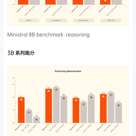
Ministral 8B benchmark: reasoning
3B 系列跑分