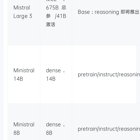
Mistral
675B 总
Base；reasoning 即将推出
Large 3
参/41B
激活
Ministral
dense，
pretrain/instruct/reasoni
14B
14B
Ministral
dense，
pretrain/instruct/reasoni
8B
8B