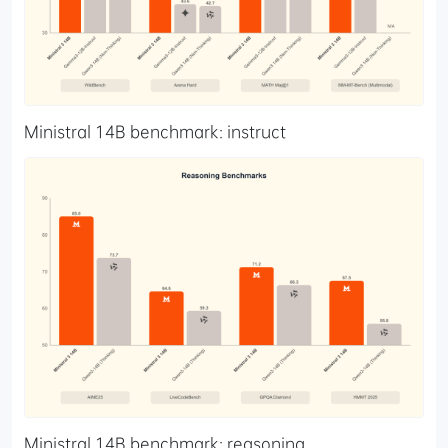
Ministral 14B benchmark: instruct
Ministral 14B benchmark: reasoning