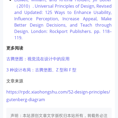
（2010）. Universal Principles of Design, Revised
and Updated: 125 Ways to Enhance Usability,
Influence Perception, Increase Appeal, Make
Better Design Decisions, and Teach through
Design. London: Rockport Publishers. pp. 118–
119.
更多阅读
古腾堡图：视觉流在设计中的应用
3 种设计布局：古腾堡图、Z 型和 F 型
文章来源
https://rpdc.xiaohongshu.com/52-design-principles/
gutenberg-diagram
声明：本站原创文章文字版权归本站所有，转载务必注