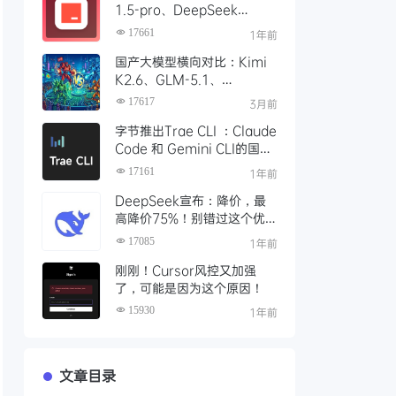
1.5-pro、DeepSeek
R1/V3模型，对比 Trae 国际
17661
1年前
版有什么不同
国产大模型横向对比：Kimi
K2.6、GLM-5.1、
Qwen3、MiniMax M2 四
17617
3月前
大模型选型指南
字节推出Trae CLI ：Claude
Code 和 Gemini CLI的国产
平替 ？手把手教你如何安装
17161
1年前
Trae Agent
DeepSeek宣布：降价，最
高降价75%！别错过这个优
惠时段，赶紧充值
17085
1年前
刚刚！Cursor风控又加强
了，可能是因为这个原因！
15930
1年前
文章目录