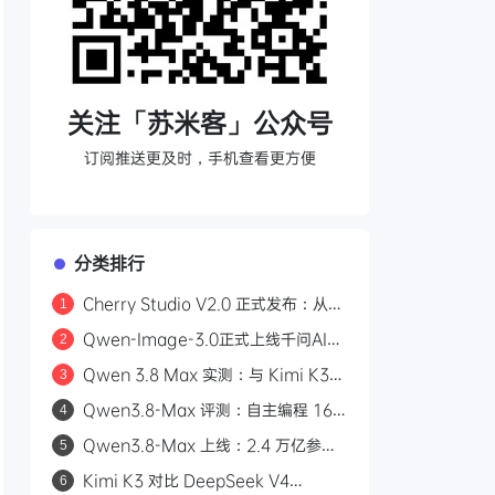
关注「苏米客」公众号
订阅推送更及时，手机查看更方便
分类排行
Cherry Studio V2.0 正式发布：从
1
AI 聊天客户端到 Agent 自主执行的全
Qwen-Image-3.0正式上线千问AI平
2
能工作站
台：Arena.ai文生图榜单国内第一，
Qwen 3.8 Max 实测：与 Kimi K3
3
4.5k token复杂版面一次生成
三场景对比，工程严谨度更胜一筹
Qwen3.8-Max 评测：自主编程 16
4
天、2.4 万亿参数，能否挑战 GPT？
Qwen3.8-Max 上线：2.4 万亿参
5
数，自主编程 16 天，API 首发千问
Kimi K3 对比 DeepSeek V4
6
AI 平台