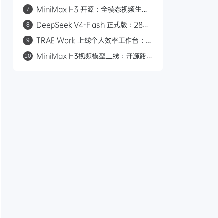
Flash：2.8 万亿参数与 50 倍价差的
MiniMax H3 开源：全模态视频生成
7
路线之争
模型，支持 2K/15 秒/立体声
DeepSeek V4-Flash 正式版：284B
8
参数九项 Agent 测试全胜，对标
TRAE Work 上线个人效率工作台：一
9
Claude Opus 4.8
键复刻、进度可视化、多端适配
MiniMax H3视频模型上线：开源路
10
线、多模态输入、0.23元/秒对标
Seedance