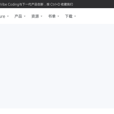
Vibe Coding与下一代产品创新，按 Ctrl+D 收藏我们
ure
产品
资源
书单
下载