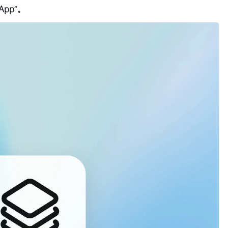
App”。