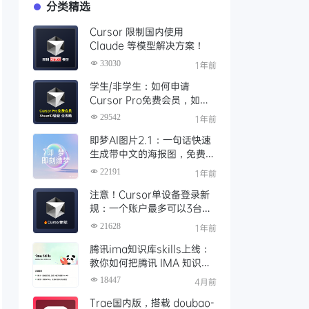
分类精选
Cursor 限制国内使用
Claude 等模型解决方案！
33030
1年前
学生/非学生：如何申请
Cursor Pro免费会员，如何
通过SheerID验证快速激活全
29542
1年前
攻略
即梦AI图片2.1：一句话快速
生成带中文的海报图，免费AI
文生图、视频工具、AIGC创
22191
1年前
作工具
注意！Cursor单设备登录新
规：一个账户最多可以3台设
备登录，且限制单点登录
21628
1年前
腾讯ima知识库skills上线：
教你如何把腾讯 IMA 知识库
接入 OpenClaw 一步打通
18447
4月前
Trae国内版，搭载 doubao-