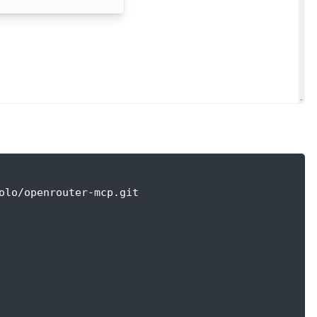
olo/openrouter-mcp.git