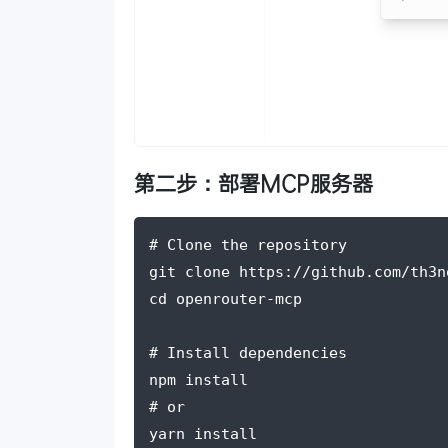
第二步：部署MCP服务器
# Clone the repository
git clone https://github.com/th3n
cd openrouter-mcp
# Install dependencies
npm install
# or
yarn install