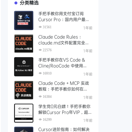
分类精选
手把手教你用支付宝订阅
Cursor Pro：国内用户最全
开通教程（附取消自动扣费）
31561
1年前
Claude Code Rules：
claude.md文件配置完全指
南
22576
1年前
手把手教你在VS Code &
Cline/RooCode 中使用
Kimi K2 模型，配置实录+开
16910
1年前
发实战体验
Claude Code + MCP 实战
教程：手把手教你如何在
Claude Code里面使用MCP
16384
1年前
学生党0元白嫖！手把手教你
解锁Cursor Pro年VIP，超详
细申请教程（附避坑指南）
16299
1年前
Cursor进阶指南：如何解决