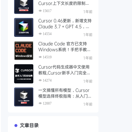
Cursor上下文长度的限制超
出后”降智“问题
15617
1年前
Cursor 0.46更新，新增支持
Claude 3.7 + GPT 4.5，
Cursor Pro 无限续杯攻略，
14554
1年前
全自动化工具使用说明
Claude Code 官方已支持
Windows系统！手把手教你
免费安装使用Claude Code
14519
1年前
Cursor代码生成器中文使用
教程,Cursor新手入门完全指
南,全网最全面详细的Cursor
14274
1年前
使用教程
一文搞懂所有模型，Cursor
模型选择终极指南：从入门到
精通
12007
1年前
文章目录