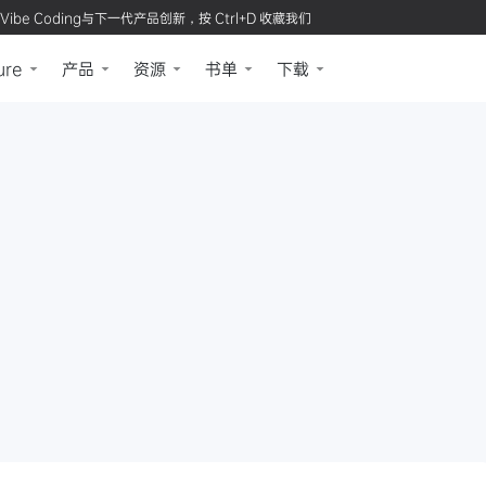
Vibe Coding与下一代产品创新，按 Ctrl+D 收藏我们
ure
产品
资源
书单
下载