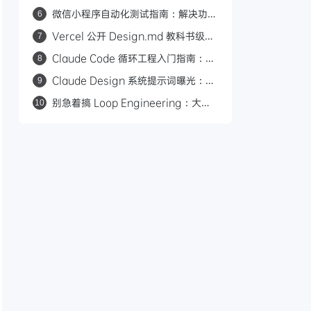
自然语言让 Agent 替你剪视频
微信小程序自动化测试指南：解决功能
6
开发完不敢发布的难题
Vercel 公开 Design.md 教科书级范
7
本：语义化颜色、角色化字号与组件引
Claude Code 循环工程入门指南：基
8
用规范详解
于回合、目标、时间和主动式 4 种循
Claude Design 系统提示词曝光：
9
环模式
Anthropic 的 9 条 AI 设计黑名单
别急着搞 Loop Engineering：大多
10
数人还没到需要它的阶段