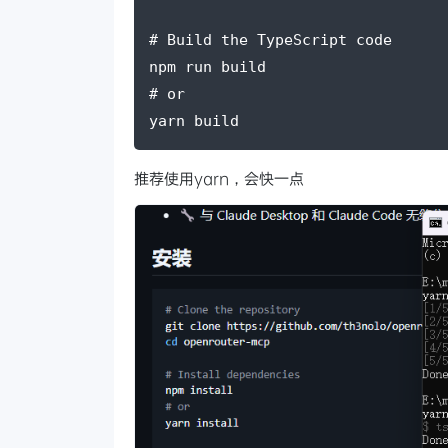
# Build the TypeScript code
npm run build
# or
yarn build
推荐使用yarn，会快一点