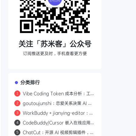
关注「苏米客」公众号
订阅推送更及时，手机查看更方便
分类排行
Vibe Coding Token 成本分析：工具
1
调用与推理占了 76% 的输出开销
goutoujunshi：恋爱关系决策 AI 助
2
手，先稳情绪再给建议
WorkBuddy + jianying-editor：5
3
分钟搭建剪映自动化视频工作流
CodeBuddy/Cursor 嵌入在线应用：
4
ACP+MCP 的 Agent 集成方案
ChatCut：开源 AI 视频剪辑插件，用
5