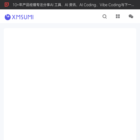
10+年产品经理专注分享AI 工具、AI 资讯、AI Coding、Vibe Coding与下一代
产品创新，按 Ctrl+D 收藏我们