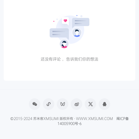
还没有评论， 告诉我们你的想法
©2015-2024 苏米客XMSUMI 版权所有 · WWW.XMSUMI.COM
闽ICP备
14005900号-6
微信文章助手
程序库
免费影视APP
免费字体下载
产品经理导航
爱克硕儿
产品经理AI资讯
Axure元件库下载