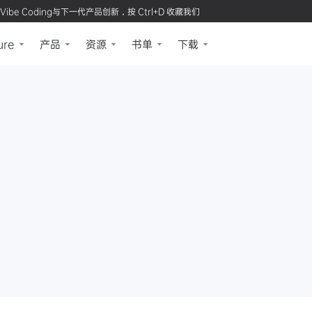
Vibe Coding与下一代产品创新，按 Ctrl+D 收藏我们
ure
产品
资源
书单
下载