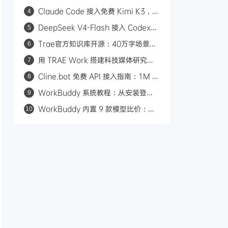
Kimi K3 等开源模型
Claude Code 接入免费 Kimi K3，
4
Modal 平台每月 30 美元额度教程
DeepSeek V4-Flash 接入 Codex：
5
一行命令配置，性价比对标 GPT-5.6
Trae官方知识库开源：40万字场景化
6
Luna
教程覆盖30+工作场景
用 TRAE Work 搭建科技媒体研究助
7
理：规则+技能+自动化
Cline.bot 免费 API 接入指南：1M 超
8
长上下文，三款模型任选
WorkBuddy 系统教程：从安装登录
9
到自动化任务，50 张图手把手教你上
WorkBuddy 内置 9 款模型比价：
10
手 AI 桌面助手
B2B 营销人省积分选型指南