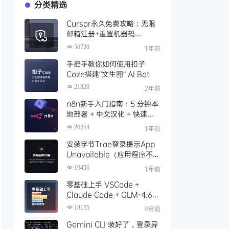
分类精选
Cursor永久免费攻略：无限
邮箱注册+重置机器码
+Cursor试用期重置工具实现
50720
1年前
永久免费使用
手把手教你如何使用扣子
Coze搭建“文生图” AI Bot
21820
2年前
n8n新手入门指南：5 分钟本
地部署 + 中文汉化 + 快速启
动，玩转工作流（Docker
20254
1年前
版）
安装字节Trae登录提示App
Unavailable（应用程序不可
用）解决办法，这份官方指南
19456
1年前
请收好！
零基础上手 VSCode +
Claude Code + GLM-4.6
保姆级安装配置教程
18155
9月前
Gemini CLI 装好了，登录异