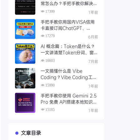
常怎么办？手把手教你解决
Gemini CLI 登录问题
17399
1年前
手把手教你用国内VISA信用
卡直接订阅ChatGPT、
Claude、Google Gemini
17279
6月前
等海外AI服务
AI 概念篇：Token是什么？
一文讲清楚Token分词、窗
口、计费与常用计算工具
16603
7月前
一文搞懂什么是 Vibe
Coding？Vibe Coding工具
推荐及Cursor编程开发实践
15990
1年前
手把手教你使用 Gemini 2.5
Pro 免费 API搭建本地知识
库，一键接入 Gemini！
15185
1年前
文章目录