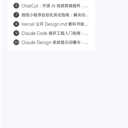
ACP+MCP 的 Agent 集成方案
ChatCut：开源 AI 视频剪辑插件，用
6
自然语言让 Agent 替你剪视频
微信小程序自动化测试指南：解决功能
7
开发完不敢发布的难题
Vercel 公开 Design.md 教科书级范
8
本：语义化颜色、角色化字号与组件引
Claude Code 循环工程入门指南：基
9
用规范详解
于回合、目标、时间和主动式 4 种循
Claude Design 系统提示词曝光：
10
环模式
Anthropic 的 9 条 AI 设计黑名单