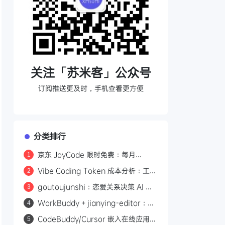
关注「苏米客」公众号
订阅推送更及时，手机查看更方便
分类排行
京东 JoyCode 限时免费：每月
1
10000 积分，支持 GLM-5.1 等多款
Vibe Coding Token 成本分析：工具
2
大模型
调用与推理占了 76% 的输出开销
goutoujunshi：恋爱关系决策 AI 助
3
手，先稳情绪再给建议
WorkBuddy + jianying-editor：5
4
分钟搭建剪映自动化视频工作流
CodeBuddy/Cursor 嵌入在线应用：
5