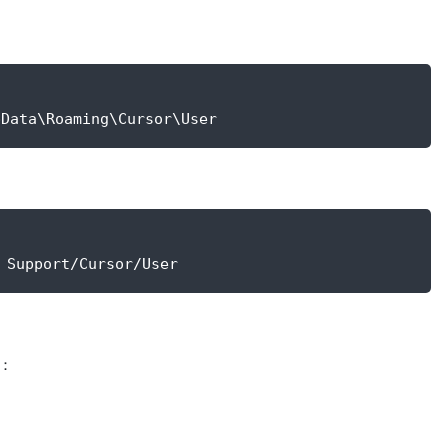
ata\Roaming\Cursor\User
 Support/Cursor/User
你：