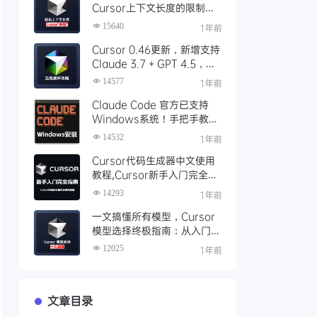
Cursor上下文长度的限制超
出后”降智“问题
15640
1年前
Cursor 0.46更新，新增支持
Claude 3.7 + GPT 4.5，
Cursor Pro 无限续杯攻略，
14577
1年前
全自动化工具使用说明
Claude Code 官方已支持
Windows系统！手把手教你
免费安装使用Claude Code
14532
1年前
Cursor代码生成器中文使用
教程,Cursor新手入门完全指
南,全网最全面详细的Cursor
14293
1年前
使用教程
一文搞懂所有模型，Cursor
模型选择终极指南：从入门到
精通
12025
1年前
文章目录