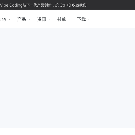
Vibe Coding与下一代产品创新，按 Ctrl+D 收藏我们
ure
产品
资源
书单
下载