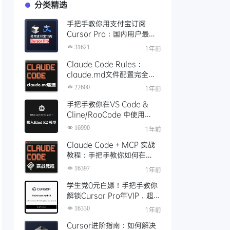
分类精选
手把手教你用支付宝订阅
Cursor Pro：国内用户最全
开通教程（附取消自动扣费）
31621
1年前
Claude Code Rules：
claude.md文件配置完全指
南
22600
1年前
手把手教你在VS Code &
Cline/RooCode 中使用
Kimi K2 模型，配置实录+开
16990
1年前
发实战体验
Claude Code + MCP 实战
教程：手把手教你如何在
Claude Code里面使用MCP
16397
1年前
学生党0元白嫖！手把手教你
解锁Cursor Pro年VIP，超详
细申请教程（附避坑指南）
16330
1年前
Cursor进阶指南：如何解决