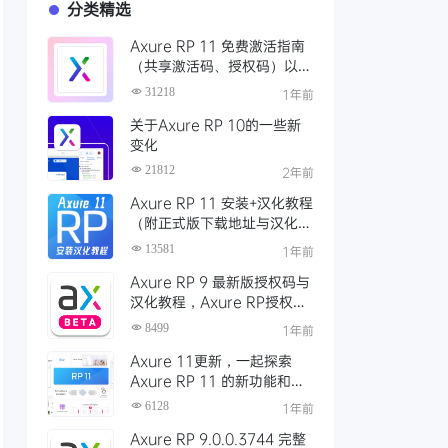
分类精选
Axure RP 11 免费激活指南
（共享激活码、授权码）以及
永久激活方法分享
31218
1年前
关于Axure RP 10的一些新
变化
21812
2年前
Axure RP 11 安装+汉化教程
（附正式版下载地址与汉化
包）
13581
1年前
Axure RP 9 最新版授权码与
汉化教程，Axure RP授权码
（Windows、OS X）
8499
1年前
Axure 11更新，一起探索
Axure RP 11 的新功能和哪
些增强功能点
6128
1年前
Axure RP 9.0.0.3744 完整