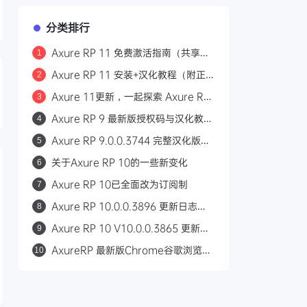
分类排行
Axure RP 11 免费激活指南（共享激
1
活码、授权码）以及永久激活方法分享
Axure RP 11 安装+汉化教程（附正
2
式版下载地址与汉化包）
Axure 11更新，一起探索 Axure RP
3
11 的新功能和哪些增强功能点
Axure RP 9 最新版授权码与汉化教
4
程，Axure RP授权码（Windows、
Axure RP 9.0.0.3744 完整汉化版下
5
OS X）
载，Axure RP汉化包（Windows、
关于Axure RP 10的一些新变化
6
OS X）
Axure RP 10已全面改为订阅制
7
Axure RP 10.0.0.3896 更新日志：
8
修复了在大纲中过滤掉动态面板时删除
Axure RP 10 V10.0.0.3865 更新：
9
状态的错误
错误修复和性能增强
AxureRP 最新版Chrome谷歌浏览器
10
插件v0.6.3