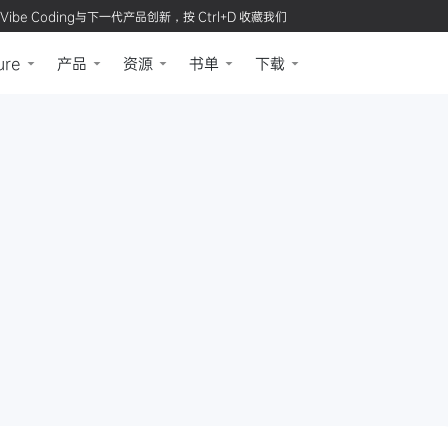
Vibe Coding与下一代产品创新，按 Ctrl+D 收藏我们
ure
产品
资源
书单
下载