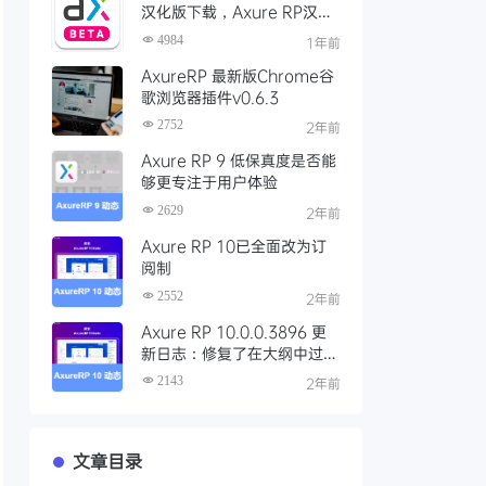
汉化版下载，Axure RP汉化
包（Windows、OS X）
4984
1年前
AxureRP 最新版Chrome谷
歌浏览器插件v0.6.3
2752
2年前
Axure RP 9 低保真度是否能
够更专注于用户体验
2629
2年前
Axure RP 10已全面改为订
阅制
2552
2年前
Axure RP 10.0.0.3896 更
新日志：修复了在大纲中过滤
掉动态面板时删除状态的错误
2143
2年前
文章目录