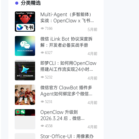
分类精选
Multi-Agent（多智能体）
实战：OpenClaw x 飞书机
器人，为每个业务场景打造专
7166
5月前
属多Agent项目协作群
微信 iLink Bot 协议深度拆
解：开发者必备实战手册
6327
4月前
即梦CLI：如何用OpenClaw
搭建AI工作流实现24小时自
动化生图、生视频创作
5232
4月前
微信官方 ClawBot 插件多
Agent如何绑定多个微信
号？让全家人都用上了
5231
4月前
OpenClaw！
OpenClaw 升级到
2026.3.24 后，微信
ClawBot 插件更新指南
4558
4月前
Star-Office-UI：用像素办