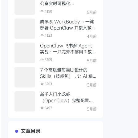
公室实时可视化
OpenClaw（小龙虾）的工
4190
5月前
作状态
腾讯系 WorkBuddy ：一键
部署 OpenClaw 并接入微
信，扫码即用，体验丝滑
4123
4月前
OpenClaw 飞书多 Agent
实战：一只龙虾不够用？教你
养一池子龙虾
3799
5月前
7 个高质量前端UI设计的
Skills（技能包），让 AI 编
程生成高质量UI代码
3703
3月前
新手入门小龙虾
（OpenClaw）完整配置指
南
3497
5月前
文章目录