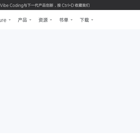
Vibe Coding与下一代产品创新，按 Ctrl+D 收藏我们
ure
产品
资源
书单
下载