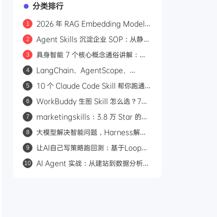
分类排行
2026 年 RAG Embedding Model
1
选型指南：六类场景与三条过时经验
Agent Skills 沉淀企业 SOP：从静态
2
文档到可调度知识资产
具身智能 7 个核心概念通俗讲解：从
3
VLM、VLN 到世界模型
LangChain、AgentScope、
4
Mem0 深度横评：谁才是 Agent 的
10 个 Claude Code Skill 帮你跑通一
5
真正记忆系统？
人公司创业链路
WorkBuddy 生图 Skill 怎么选？7个
6
工具和 5大模型一次讲清
marketingskills：3.8 万 Star 的开
7
源营销技能库，给 AI Agent 装上营销
大模型解决智能问题，Harness解决
8
专家大脑
交付问题
让AI自己写策略跑回测：基于Loop
9
Engineering的量化开发范式
AI Agent 实战：从建站到数据分析，
10
AI 如何从文本对话转向自主行动