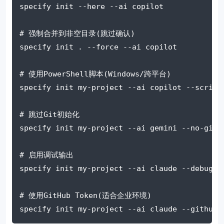
specify init 
--here
--ai
 copilot
# 强制合并到非空目录(跳过确认)
specify init . 
--force
--ai
 copilot
# 使用PowerShell脚本(Windows/跨平台)
specify init my-project 
--ai
 copilot 
--script
# 跳过Git初始化
specify init my-project 
--ai
 gemini 
--no-git
# 启用调试输出
specify init my-project 
--ai
 claude 
--debug
# 使用GitHub Token(适合企业环境)
specify init my-project 
--ai
 claude 
--github-