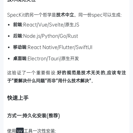
SpecKit的另一个哲学是
技术中立
。同一份spec可以生成:
前端
:React/Vue/Svelte/原生JS
后端
:Node.js/Python/Go/Rust
移动端
:React Native/Flutter/SwiftUI
桌面端
:Electron/Tauri/原生开发
这验证了一个重要假设:
好的规范是技术无关的,应该专注
于"要解决什么问题"而非"用什么技术解决"
。
快速上手
方式一:持久化安装(推荐)
使用
工具一次性安装:
uv