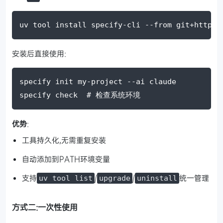
uv tool install specify-cli 
--from
git
+
https:
安装后直接使用:
specify init my-project 
--ai
 claude
specify check  
# 检查系统环境
优势
:
工具持久化,无需重复安装
自动添加到PATH环境变量
支持
/
/
统一管理
uv tool list
upgrade
uninstall
方式二:一次性使用