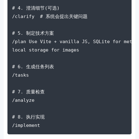
# 4. 澄清细节(可选)
/clarify  
# 系统会提出关键问题
# 5. 制定技术方案
/plan Use Vite 
+
 vanilla JS, SQLite 
for
 metad
local storage 
for
 images
# 6. 生成任务列表
/tasks
# 7. 质量检查
/analyze
# 8. 执行实现
/implement