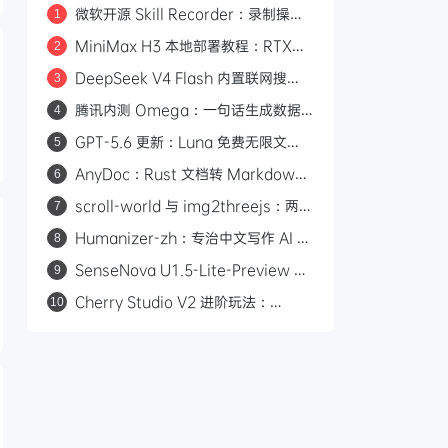
微软开源 Skill Recorder：录制操作
1
自动生成 AI Agent SKILL.md
MiniMax H3 本地部署教程：RTX
2
3060 即可运行，0 成本制作 AI 漫剧
DeepSeek V4 Flash 内置联网搜
3
索：Responses API 原生支持
腾讯内测 Omega：一句话生成数据
4
web_search，Codex 可直接调用
看板的 AI 分析平台
GPT-5.6 更新：Luna 免费无限文
5
本，Sol 统一付费 Chat 快答与深思
AnyDoc：Rust 文档转 Markdown
6
引擎，性能碾压 MarkItDown
scroll-world 与 img2threejs：两个
7
炫酷的 GitHub 开源项目，让 AI 帮你
Humanizer-zh：专治中文写作 AI 味
8
做网页和 3D 模型
的开源 Skill，14.6k Star
SenseNova U1.5-Lite-Preview 开
9
源：8B 轻量级统一多模态模型，支持
Cherry Studio V2 进阶玩法：
10
4K 图像生成与编辑
Agent 自主执行、MCP 集成与 Skill
生态