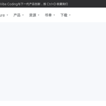
Vibe Coding与下一代产品创新，按 Ctrl+D 收藏我们
ure
产品
资源
书单
下载