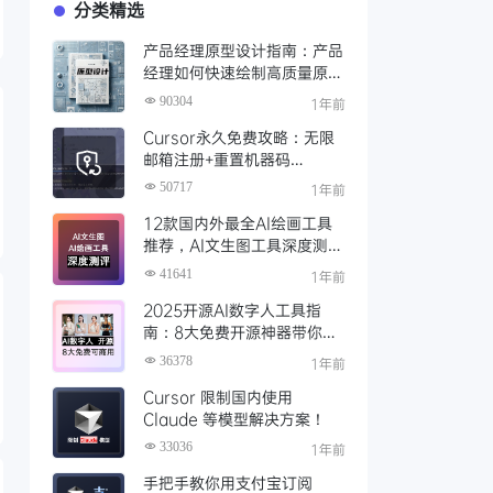
分类精选
产品经理原型设计指南：产品
经理如何快速绘制高质量原
型？（附步骤与资源）
90304
1年前
Cursor永久免费攻略：无限
邮箱注册+重置机器码
+Cursor试用期重置工具实现
50717
1年前
永久免费使用
12款国内外最全AI绘画工具
推荐，AI文生图工具深度测评
与场景化对比
41641
1年前
2025开源AI数字人工具指
南：8大免费开源神器带你免
费解锁可商用的AI数字人
36378
1年前
Cursor 限制国内使用
Claude 等模型解决方案！
33036
1年前
手把手教你用支付宝订阅