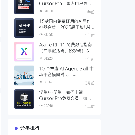
Cursor Pro：国内用户最全
开通教程（附取消自动扣费）
31610
1年前
15款国内免费好用的AI写作
神器合集，2025超干货! Ai
写作工具推荐，支持论文长文
31558
1年前
Axure RP 11 免费激活指南
（共享激活码、授权码）以及
永久激活方法分享
31223
1年前
10 个主流 AI Agent Skill 市
场平台横向对比：
Clawhub、Skillsmp、
30364
3月前
SkillHub 哪家强？
学生/非学生：如何申请
Cursor Pro免费会员，如何
通过SheerID验证快速激活全
29546
1年前
攻略
分类排行