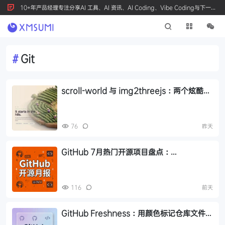
10+年产品经理专注分享AI 工具、AI 资讯、AI Coding、Vibe Coding与下一代
产品创新，按 Ctrl+D 收藏我们
#
Git
scroll-world 与 img2threejs：两个炫酷的
GitHub 开源项目，让 AI 帮你做网页和 3D
模型
76
昨天
GitHub 7月热门开源项目盘点：
Hallmark、Orca、Strix 等 17 个值得关注
的项目
116
前天
GitHub Freshness：用颜色标记仓库文件更
新时间，一眼判断项目活跃度