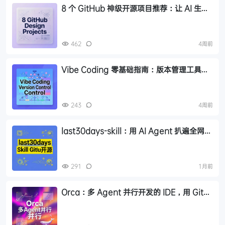
8 个 GitHub 神级开源项目推荐：让 AI 生成
网页告别千篇一律的模板感
462
4周前
Vibe Coding 零基础指南：版本管理工具
Git、GitHub 与 UGit 对比
243
4周前
last30days-skill：用 AI Agent 扒遍全网热
议，学习新知识的新姿势
291
1月前
Orca：多 Agent 并行开发的 IDE，用 Git
worktree 彻底解决文件冲突