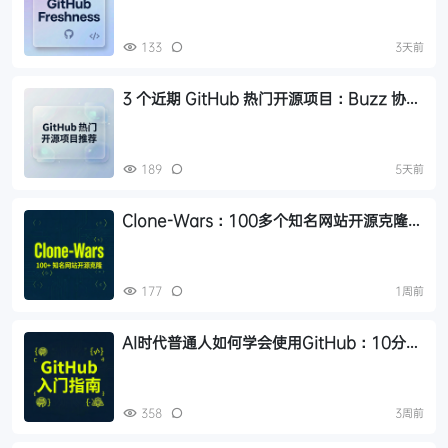
133
3天前
3 个近期 GitHub 热门开源项目：Buzz 协作
平台、OpenMinis 手机 Linux 沙箱、
Bento 单文件幻灯片
189
5天前
Clone-Wars：100多个知名网站开源克隆项
目，附免费教程
177
1周前
AI时代普通人如何学会使用GitHub：10分钟
入门指南
358
3周前