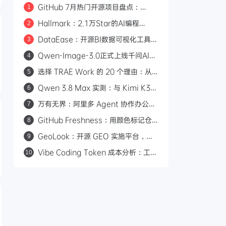
GitHub 7月热门开源项目盘点：
1
Hallmark、Orca、Strix 等 17 个值
Hallmark：2.1万Star的AI编程
2
得关注的项目
Skill，57道检测关卡告别AI味前端页
DataEase：开源BI数据可视化工具，
3
面设计
拖拽制图+Apache Doris加速查询，
Qwen-Image-3.0正式上线千问AI平
4
支持多数据源
台：Arena.ai文生图榜单国内第一，
选择 TRAE Work 的 20 个理由：从
5
4.5k token复杂版面一次生成
打开即用到安全兜底的 AI 生产力平台
Qwen 3.8 Max 实测：与 Kimi K3
6
三场景对比，工程严谨度更胜一筹
万有无界：阿里多 Agent 协作办公平
7
台，从目标到交付的全流程拆解
GitHub Freshness：用颜色标记仓
8
库文件更新时间，一眼判断项目活跃度
GeoLook：开源 GEO 实施平台，打
9
通 AI 引擎品牌曝光全流程
Vibe Coding Token 成本分析：工具
10
调用与推理占了 76% 的输出开销