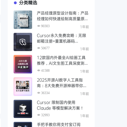
分类精选
产品经理原型设计指南：产品
经理如何快速绘制高质量原
型？（附步骤与资源）
90303
1年前
Cursor永久免费攻略：无限
邮箱注册+重置机器码
+Cursor试用期重置工具实现
50677
1年前
永久免费使用
12款国内外最全AI绘画工具
推荐，AI文生图工具深度测评
与场景化对比
41588
1年前
2025开源AI数字人工具指
南：8大免费开源神器带你免
费解锁可商用的AI数字人
36334
1年前
Cursor 限制国内使用
Claude 等模型解决方案！
32993
1年前
手把手教你用支付宝订阅