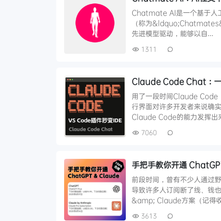
Chatmate AI是一个
（称为&ldquo;Chatmat
先进模型驱动，能够以自…
1311
Claude Code Chat
用了一段时间Claude C
行界面对许多开发者来说确
Claude Code的能力发
7060
手把手教你开通 ChatGP
前段时间，曾有不少人通过野卡方
导致许多人订阅断了线、钱也退
&amp; Claude方案（记
3613