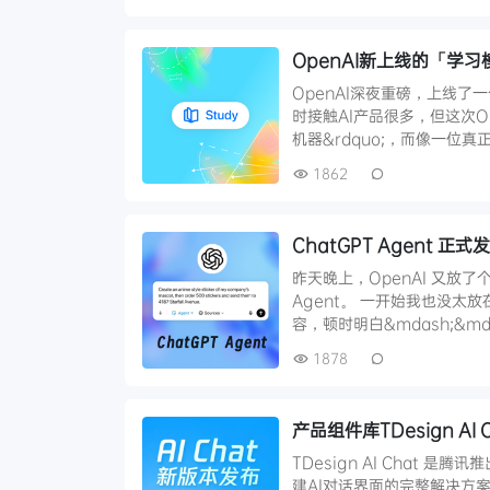
OpenAI新上线的「学习
OpenAI深夜重磅，上线了
时接触AI产品很多，但这次O
机器&rdquo;，而像一位真
1862
ChatGPT Agent 正
昨天晚上，OpenAI 又放
Agent。 一开始我也没太放
容，顿时明白&mdash;&md
1878
产品组件库TDesign 
TDesign AI Chat 
建AI对话界面的完整解决方案。 TDe