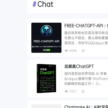
#
Chat
FREE-CHATGPT-AP
最近很多粉丝在留言里问有没
往要么不稳定、要么限制重重。不过
源项目，号称可以&ldquo;
4048
这就是ChatGPT
国内首部由世界顶级 AI 学
&rdquo;搜索引擎 Wolfr
的解释的权威之作！ O…
1357
Chatmate AI：