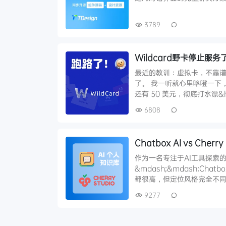
3789
Wildcard野卡停止服务
最近的教训：虚拟卡，不靠谱了
了。 我一听就心里咯噔一下，
还有 50 美元，彻底打水漂&he
6808
Chatbox AI vs C
作为一名专注于AI工具探索
&mdash;&mdash;Cha
都很高，但定位风格完全不同
9277