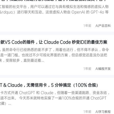
基于人工智能的社交平台，用户可以通过它与具有模拟生活和情感的虚拟人物
es&rdquo;）进行聊天和互动。这些虚拟人物由 OpenAI 的 GPT-4o 等
1年前
AI产品百科
：一款VS Code的插件，让 Claude Code 秒变IDE的最佳方案
ode，虽然命令行已经熟悉的差不多了，用着也还行，但不得不承认，命令
实是一道门槛。也找过不少可视化界面的方案，但总感觉还是没办法把
挥出来，受限较多，直到最近看…
1年前
AI编程开发
T & Claude，无需信用卡，5 分钟搞定（100% 合规）
式开通 ChatGPT 和 Claude，但随着一些渠道跑路、资金冻结，
不出来。 今天苏米就特地实操了一遍100%合规的开通 ChatGPT
得收藏）…
1年前
AI学习教程