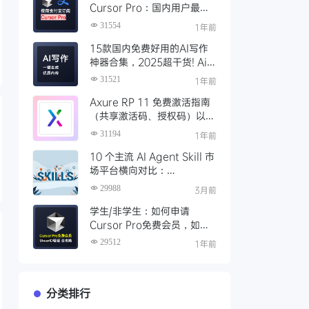
Cursor Pro：国内用户最全
开通教程（附取消自动扣费）
31554
1年前
15款国内免费好用的AI写作
神器合集，2025超干货! Ai
写作工具推荐，支持论文长文
31521
1年前
Axure RP 11 免费激活指南
（共享激活码、授权码）以及
永久激活方法分享
31194
1年前
10 个主流 AI Agent Skill 市
场平台横向对比：
Clawhub、Skillsmp、
29988
3月前
SkillHub 哪家强？
学生/非学生：如何申请
Cursor Pro免费会员，如何
通过SheerID验证快速激活全
29512
1年前
攻略
分类排行