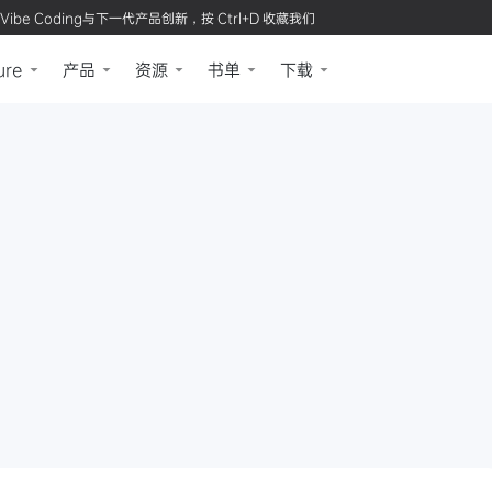
Vibe Coding与下一代产品创新，按 Ctrl+D 收藏我们
ure
产品
资源
书单
下载