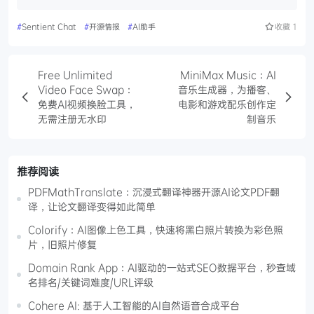
#
Sentient Chat
#
开源情报
#
AI助手
收藏
1
Free Unlimited
MiniMax Music：AI
Video Face Swap：
音乐生成器，为播客、
免费AI视频换脸工具，
电影和游戏配乐创作定
无需注册无水印
制音乐
推荐阅读
PDFMathTranslate：沉浸式翻译神器开源AI论文PDF翻
译，让论文翻译变得如此简单
Colorify：AI图像上色工具，快速将黑白照片转换为彩色照
片，旧照片修复
Domain Rank App：AI驱动的一站式SEO数据平台，秒查域
名排名/关键词难度/URL评级
Cohere AI: 基于人工智能的AI自然语音合成平台