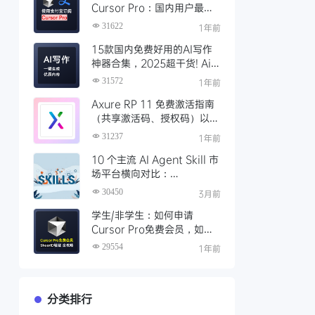
Cursor Pro：国内用户最全
开通教程（附取消自动扣费）
31622
1年前
15款国内免费好用的AI写作
神器合集，2025超干货! Ai
写作工具推荐，支持论文长文
31572
1年前
Axure RP 11 免费激活指南
（共享激活码、授权码）以及
永久激活方法分享
31237
1年前
10 个主流 AI Agent Skill 市
场平台横向对比：
Clawhub、Skillsmp、
30450
3月前
SkillHub 哪家强？
学生/非学生：如何申请
Cursor Pro免费会员，如何
通过SheerID验证快速激活全
29554
1年前
攻略
分类排行