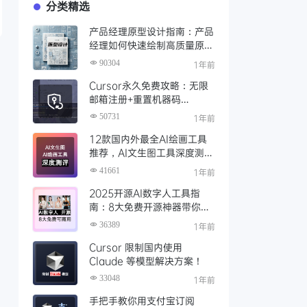
分类精选
产品经理原型设计指南：产品
经理如何快速绘制高质量原
型？（附步骤与资源）
90304
1年前
Cursor永久免费攻略：无限
邮箱注册+重置机器码
+Cursor试用期重置工具实现
50731
1年前
永久免费使用
12款国内外最全AI绘画工具
推荐，AI文生图工具深度测评
与场景化对比
41661
1年前
2025开源AI数字人工具指
南：8大免费开源神器带你免
费解锁可商用的AI数字人
36389
1年前
Cursor 限制国内使用
Claude 等模型解决方案！
33048
1年前
手把手教你用支付宝订阅