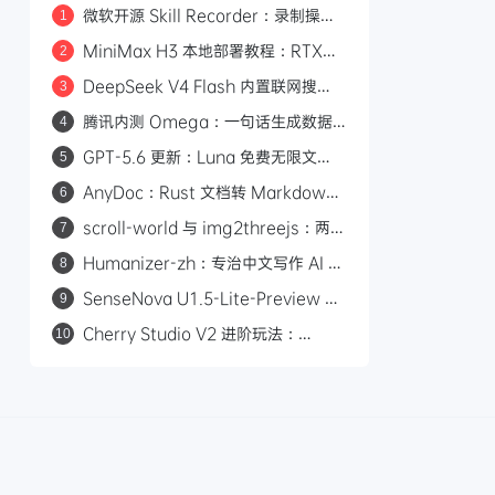
微软开源 Skill Recorder：录制操作
1
自动生成 AI Agent SKILL.md
MiniMax H3 本地部署教程：RTX
2
3060 即可运行，0 成本制作 AI 漫剧
DeepSeek V4 Flash 内置联网搜
3
索：Responses API 原生支持
腾讯内测 Omega：一句话生成数据
4
web_search，Codex 可直接调用
看板的 AI 分析平台
GPT-5.6 更新：Luna 免费无限文
5
本，Sol 统一付费 Chat 快答与深思
AnyDoc：Rust 文档转 Markdown
6
引擎，性能碾压 MarkItDown
scroll-world 与 img2threejs：两个
7
炫酷的 GitHub 开源项目，让 AI 帮你
Humanizer-zh：专治中文写作 AI 味
8
做网页和 3D 模型
的开源 Skill，14.6k Star
SenseNova U1.5-Lite-Preview 开
9
源：8B 轻量级统一多模态模型，支持
Cherry Studio V2 进阶玩法：
10
4K 图像生成与编辑
Agent 自主执行、MCP 集成与 Skill
生态