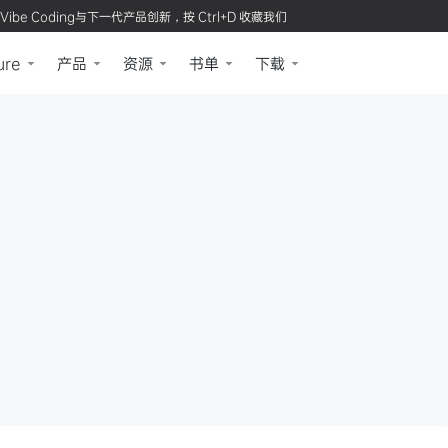
Vibe Coding与下一代产品创新，按 Ctrl+D 收藏我们
ure
产品
资源
书单
下载