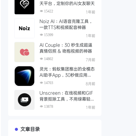
天平台，定制你的AI女友聊天
15422
1年前
Noiz AI：AI语音克隆工具，
一款TTS和视频配音神器
15399
1年前
AI Couple：30 秒生成超逼
真情侣照 & 吻抱视频的神器
14802
7月前
灵光：蚂蚁集团推出的全模态
AI助手App，30秒做应用、
实时写图文
14703
8月前
Unscreen：在线视频和GIF
背景抠除工具，不用绿幕轻松
完成视频抠像
13878
1年前
文章目录