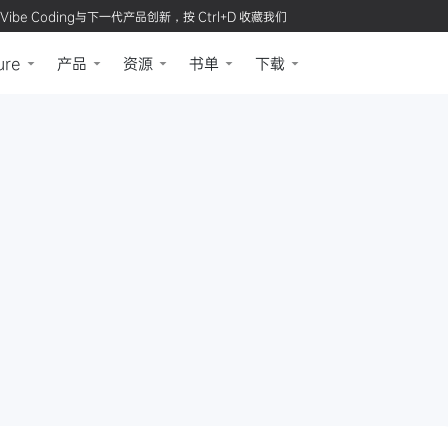
Vibe Coding与下一代产品创新，按 Ctrl+D 收藏我们
ure
产品
资源
书单
下载