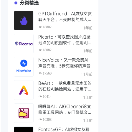
分类精选
GPTGirlfriend：AI虚拟女友
聊天平台，不受限制的成人角
色扮演，AI女友进行成熟的对
18802
1年前
话
Picarta：可以查找图片拍摄
地点的AI识图软件，使用AI搜
索照片拍摄的精确位置
18082
1年前
NiceVoice：又一款免费AI
声音克隆，3步克隆你的声音
17560
11月前
BeArt：一款免费且无水印的
的在线AI换脸网站，适用于照
片、视频和GIF中实现精准换
16414
1年前
脸
嘎嘎降AI：AIGCleaner论文
降重工具网站，专门降低文章
AI率、查重率的工具
16308
1年前
FantasyGF：AI虚拟女友聊