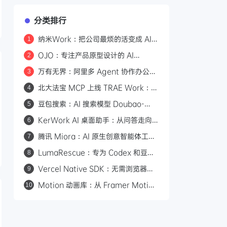
分类排行
纳米Work：把公司最烦的活变成 AI
1
专家，一人公司也能组建 AI 班子
OJO：专注产品原型设计的 AI
2
Agent，一句话生成可交互原型
万有无界：阿里多 Agent 协作办公平
3
台，从目标到交付的全流程拆解
北大法宝 MCP 上线 TRAE Work：
4
580万法规+1.7亿案例，AI法律检索
豆包搜索：AI 搜索模型 Doubao-
5
有权威依据
Seed-Evolving
KerWork AI 桌面助手：从问答走向
6
真实任务执行
腾讯 Miora：AI 原生创意智能体工作
7
室，五大专家 Agent 协同产出图片/
LumaRescue：专为 Codex 和豆包
8
视频/3D/UI
桌面版打造的 AI 修图技能
Vercel Native SDK：无需浏览器的
9
原生桌面应用框架，6MB 体积
Motion 动画库：从 Framer Motion
10
100ms 启动
升级而来的全平台 Web 动画引擎