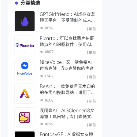
分类精选
GPTGirlfriend：AI虚拟女友
聊天平台，不受限制的成人角
色扮演，AI女友进行成熟的对
18787
1年前
话
Picarta：可以查找图片拍摄
地点的AI识图软件，使用AI搜
索照片拍摄的精确位置
18077
1年前
NiceVoice：又一款免费AI
声音克隆，3步克隆你的声音
17472
11月前
BeArt：一款免费且无水印的
的在线AI换脸网站，适用于照
片、视频和GIF中实现精准换
16332
1年前
脸
嘎嘎降AI：AIGCleaner论文
降重工具网站，专门降低文章
AI率、查重率的工具
16297
1年前
FantasyGF：AI虚拟女友聊