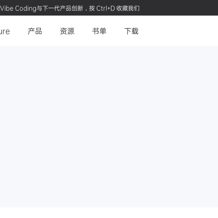
Vibe Coding与下一代产品创新，按 Ctrl+D 收藏我们
ure
产品
资源
书单
下载