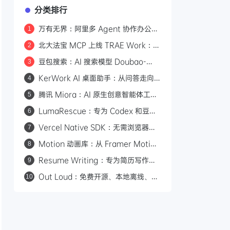
分类排行
万有无界：阿里多 Agent 协作办公平
1
台，从目标到交付的全流程拆解
北大法宝 MCP 上线 TRAE Work：
2
580万法规+1.7亿案例，AI法律检索
豆包搜索：AI 搜索模型 Doubao-
3
有权威依据
Seed-Evolving
KerWork AI 桌面助手：从问答走向
4
真实任务执行
腾讯 Miora：AI 原生创意智能体工作
5
室，五大专家 Agent 协同产出图片/
LumaRescue：专为 Codex 和豆包
6
视频/3D/UI
桌面版打造的 AI 修图技能
Vercel Native SDK：无需浏览器的
7
原生桌面应用框架，6MB 体积
Motion 动画库：从 Framer Motion
8
100ms 启动
升级而来的全平台 Web 动画引擎
Resume Writing：专为简历写作设
9
计的AI工具，一分钟内根据职位描述定
Out Loud：免费开源、本地离线、注
10
制简历
重隐私的 AI 语音合成工具，内置 50
种自然人声，支持 8 种语言