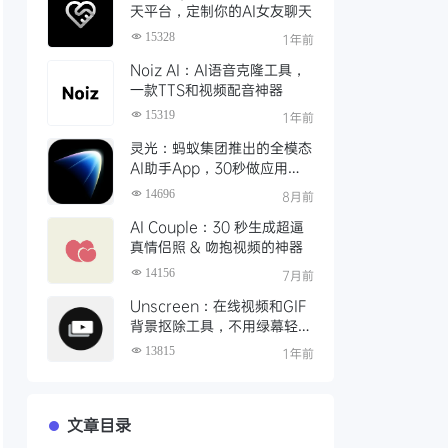
天平台，定制你的AI女友聊天
15328
1年前
Noiz AI：AI语音克隆工具，
一款TTS和视频配音神器
15319
1年前
灵光：蚂蚁集团推出的全模态
AI助手App，30秒做应用、
实时写图文
14696
8月前
AI Couple：30 秒生成超逼
真情侣照 & 吻抱视频的神器
14156
7月前
Unscreen：在线视频和GIF
背景抠除工具，不用绿幕轻松
完成视频抠像
13815
1年前
文章目录