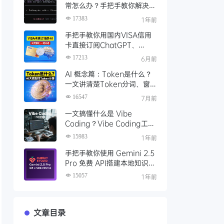
常怎么办？手把手教你解决
Gemini CLI 登录问题
17383
1年前
手把手教你用国内VISA信用
卡直接订阅ChatGPT、
Claude、Google Gemini
17213
6月前
等海外AI服务
AI 概念篇：Token是什么？
一文讲清楚Token分词、窗
口、计费与常用计算工具
16547
7月前
一文搞懂什么是 Vibe
Coding？Vibe Coding工具
推荐及Cursor编程开发实践
15983
1年前
手把手教你使用 Gemini 2.5
Pro 免费 API搭建本地知识
库，一键接入 Gemini！
15057
1年前
文章目录