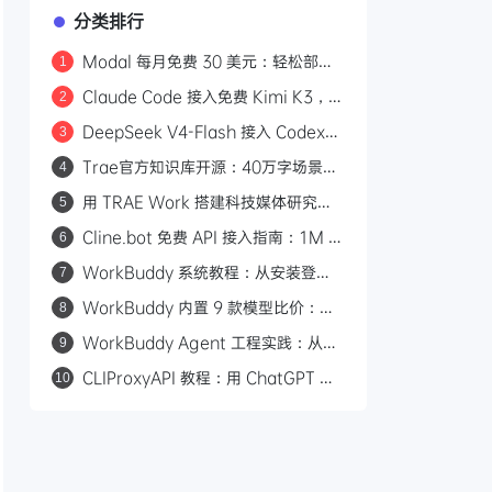
分类排行
Modal 每月免费 30 美元：轻松部署
1
Kimi K3 等开源模型
Claude Code 接入免费 Kimi K3，
2
Modal 平台每月 30 美元额度教程
DeepSeek V4-Flash 接入 Codex：
3
一行命令配置，性价比对标 GPT-5.6
Trae官方知识库开源：40万字场景化
4
Luna
教程覆盖30+工作场景
用 TRAE Work 搭建科技媒体研究助
5
理：规则+技能+自动化
Cline.bot 免费 API 接入指南：1M 超
6
长上下文，三款模型任选
WorkBuddy 系统教程：从安装登录
7
到自动化任务，50 张图手把手教你上
WorkBuddy 内置 9 款模型比价：
8
手 AI 桌面助手
B2B 营销人省积分选型指南
WorkBuddy Agent 工程实践：从模
9
型到 Harness 的产品化路径
CLIProxyAPI 教程：用 ChatGPT 订
10
阅接入 Claude Code，调用 GPT-
5.6 模型