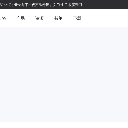
Vibe Coding与下一代产品创新，按 Ctrl+D 收藏我们
ure
产品
资源
书单
下载