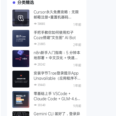
分类精选
Cursor永久免费攻略：无限
邮箱注册+重置机器码
+Cursor试用期重置工具实现
50681
1年前
永久免费使用
手把手教你如何使用扣子
Coze搭建“文生图” AI Bot
21805
2年前
n8n新手入门指南：5 分钟本
地部署 + 中文汉化 + 快速启
动，玩转工作流（Docker
20242
1年前
版）
安装字节Trae登录提示App
Unavailable（应用程序不可
用）解决办法，这份官方指南
19443
1年前
请收好！
零基础上手 VSCode +
Claude Code + GLM-4.6
保姆级安装配置教程
18140
9月前
Gemini CLI 装好了，登录异