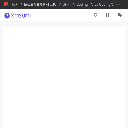
10+年产品经理专注分享AI 工具、AI 资讯、AI Coding、Vibe Coding与下一代
产品创新，按 Ctrl+D 收藏我们