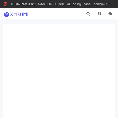
10+年产品经理专注分享AI 工具、AI 资讯、AI Coding、Vibe Coding与下一代
产品创新，按 Ctrl+D 收藏我们