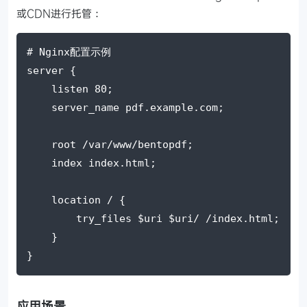
或CDN进行托管：
# Nginx配置示例
server
 {
listen
 80;
server_name
 pdf.example.com;
root
 /var/www/bentopdf;
index
index
.html;
location
 / {
try_files
$uri 
$uri/ /
index
.html;
    }
}
应用场景