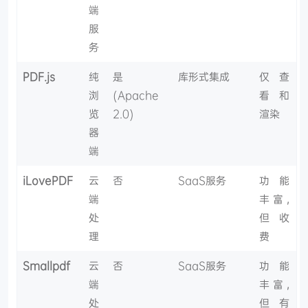
端
服
务
PDF.js
纯
是
库形式集成
仅查
浏
(Apache
看和
览
2.0)
渲染
器
端
iLovePDF
云
否
SaaS服务
功能
端
丰富,
处
但收
理
费
Smallpdf
云
否
SaaS服务
功能
端
丰富,
处
但有