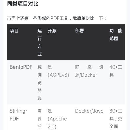
同类项目对比
市面上还有一些类似的PDF工具，我简单对比一下：
项目
运
开源
部署
功能
行
范围
方
式
BentoPDF
纯
是
静态资
40+工
浏
(AGPLv3)
源/Docker
具
览
器
端
Stirling-
需
是
Docker/Java
80+工
PDF
要
(Apache
具,更
后
2.0)
全面