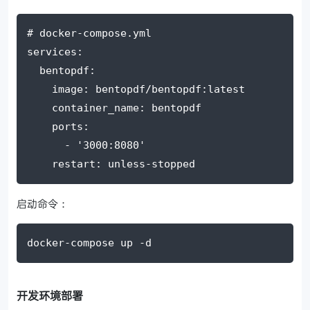
# docker-compose.yml
services
:
  bentopdf
:
    image
: 
bentopdf/bentopdf
:
latest
    container_name
: 
bentopdf
    ports
:
      - 
'3000:8080'
    restart
: 
unless-stopped
启动命令：
docker-compose up 
-d
开发环境部署