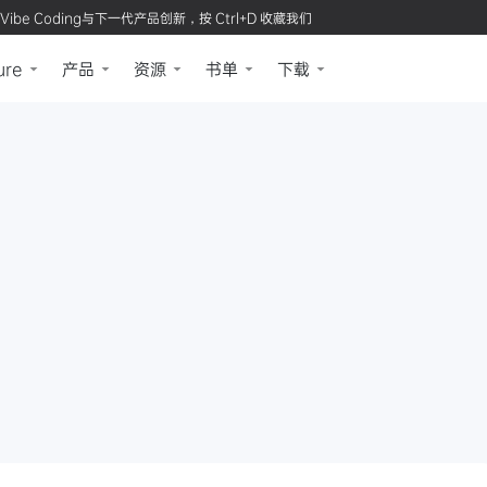
Vibe Coding与下一代产品创新，按 Ctrl+D 收藏我们
ure
产品
资源
书单
下载