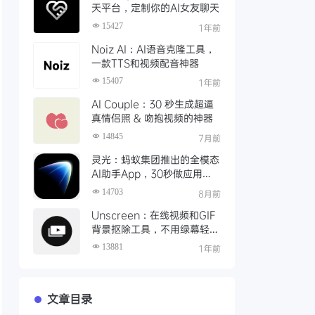
天平台，定制你的AI女友聊天
15427
1年前
Noiz AI：AI语音克隆工具，
一款TTS和视频配音神器
15407
1年前
AI Couple：30 秒生成超逼
真情侣照 & 吻抱视频的神器
14845
7月前
灵光：蚂蚁集团推出的全模态
AI助手App，30秒做应用、
实时写图文
14703
8月前
Unscreen：在线视频和GIF
背景抠除工具，不用绿幕轻松
完成视频抠像
13881
1年前
文章目录