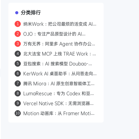
分类排行
纳米Work：把公司最烦的活变成 AI
1
专家，一人公司也能组建 AI 班子
OJO：专注产品原型设计的 AI
2
Agent，一句话生成可交互原型
万有无界：阿里多 Agent 协作办公平
3
台，从目标到交付的全流程拆解
北大法宝 MCP 上线 TRAE Work：
4
580万法规+1.7亿案例，AI法律检索
豆包搜索：AI 搜索模型 Doubao-
5
有权威依据
Seed-Evolving
KerWork AI 桌面助手：从问答走向
6
真实任务执行
腾讯 Miora：AI 原生创意智能体工作
7
室，五大专家 Agent 协同产出图片/
LumaRescue：专为 Codex 和豆包
8
视频/3D/UI
桌面版打造的 AI 修图技能
Vercel Native SDK：无需浏览器的
9
原生桌面应用框架，6MB 体积
Motion 动画库：从 Framer Motion
10
100ms 启动
升级而来的全平台 Web 动画引擎