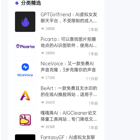
分类精选
GPTGirlfriend：AI虚拟女友
聊天平台，不受限制的成人角
色扮演，AI女友进行成熟的对
18808
1年前
话
Picarta：可以查找图片拍摄
地点的AI识图软件，使用AI搜
索照片拍摄的精确位置
18084
1年前
NiceVoice：又一款免费AI
声音克隆，3步克隆你的声音
17569
11月前
BeArt：一款免费且无水印的
的在线AI换脸网站，适用于照
片、视频和GIF中实现精准换
16419
1年前
脸
嘎嘎降AI：AIGCleaner论文
降重工具网站，专门降低文章
AI率、查重率的工具
16308
1年前
FantasyGF：AI虚拟女友聊