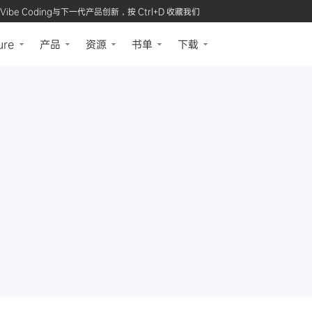
Vibe Coding与下一代产品创新，按 Ctrl+D 收藏我们
ure
产品
资源
书单
下载