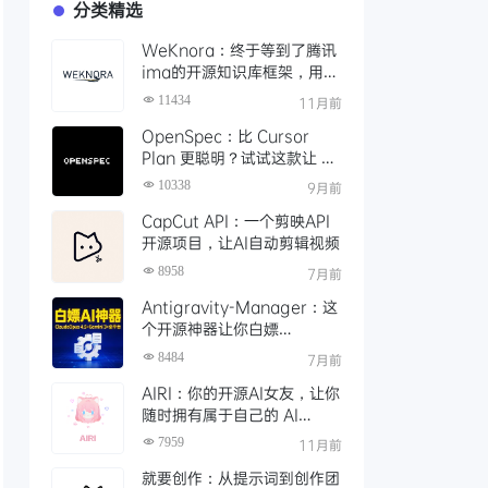
分类精选
WeKnora：终于等到了腾讯
ima的开源知识库框架，用
API 轻松打造本地智能文档检
11434
11月前
索
OpenSpec：比 Cursor
Plan 更聪明？试试这款让 AI
编码更靠谱的规范驱动工具
10338
9月前
CapCut API：一个剪映API
开源项目，让AI自动剪辑视频
8958
7月前
Antigravity-Manager：这
个开源神器让你白嫖
ClaudeOpus 4.5，Gemini
8484
7月前
3！还能接Claude Code等
AIRI：你的开源AI女友，让你
任意平台
随时拥有属于自己的 AI
VTuber
7959
11月前
就要创作：从提示词到创作团