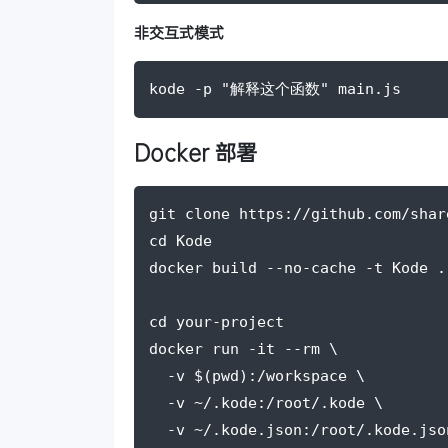
非交互式模式
kode -p "解释这个函数" main.js
Docker 部署
git clone https://github.com/shar
cd Kode
docker build --no-cache -t Kode .
cd your-project
docker run -it --rm \
  -v $(pwd):/workspace \
  -v ~/.kode:/root/.kode \
  -v ~/.kode.json:/root/.kode.jso