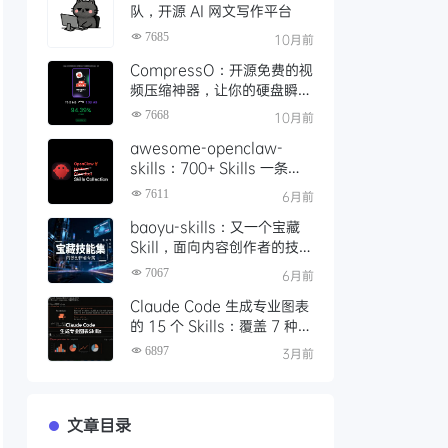
队，开源 AI 网文写作平台
7685
10月前
CompressO：开源免费的视
频压缩神器，让你的硬盘瞬间
轻松 10 倍
7668
10月前
awesome-openclaw-
skills：700+ Skills 一条命
令装配完成，如何让本地 AI
7611
6月前
Agent 真正落地可用
baoyu-skills：又一个宝藏
Skill，面向内容创作者的技能
集，支持图文生成、发布与处
7067
6月前
理
Claude Code 生成专业图表
的 15 个 Skills：覆盖 7 种渲
染引擎的完整指南
6897
3月前
文章目录