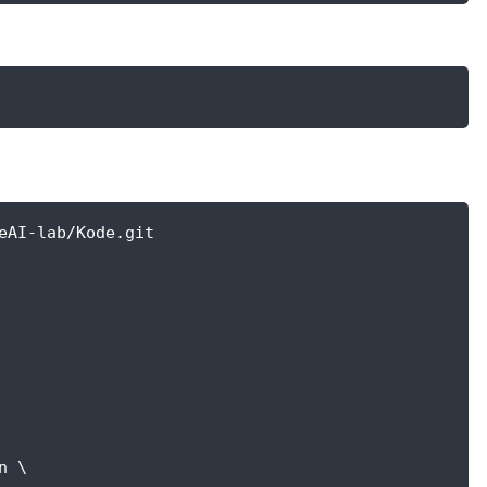
eAI-lab/Kode.git
n \