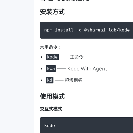
安装方式
npm install -g @shareai-lab/kode
常用命令：
—— 主命令
kode
—— Kode With Agent
kwa
—— 超短别名
kd
使用模式
交互式模式
kode