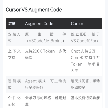
Cursor VS Augment Code
维度
Augment Code
Cursor
安装方
原生插件
独立IDE，基于
式
（VSCode/JetBrains）
VS Code的Fork
上下文
支持200K Token + 多代
Chat支持2万、
支持
码库
Cmd-K支持1万
Token，单项目
为主
智能模
Agent 模式，可主动执
聊天式问答，手动
式
行多步任务
驱动较多
个性化
会学习你的风格，越用越
基本没有记忆功能
记忆
准