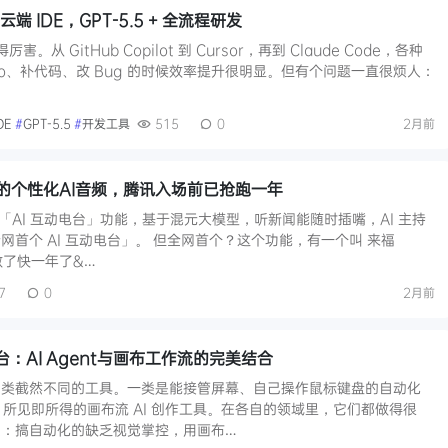
 云端 IDE，GPT-5.5 + 全流程研发
。从 GitHub Copilot 到 Cursor，再到 Claude Code，各种
o、补代码、改 Bug 的时候效率提升很明显。但有个问题一直很烦人：
DE
#
GPT-5.5
#
开发工具
515
0
2月前
的个性化AI音频，腾讯入场前已抢跑一年
线了「AI 互动电台」功能，基于混元大模型，听新闻能随时插嘴，AI 主持
首个 AI 互动电台」。 但全网首个？这个功能，有一个叫 来福
免费做了快一年了&…
7
0
2月前
作台：AI Agent与画布工作流的完美结合
两类截然不同的工具。一类是能接管屏幕、自己操作鼠标键盘的自动化
、所见即所得的画布流 AI 创作工具。在各自的领域里，它们都做得很
么：搞自动化的缺乏视觉掌控，用画布…