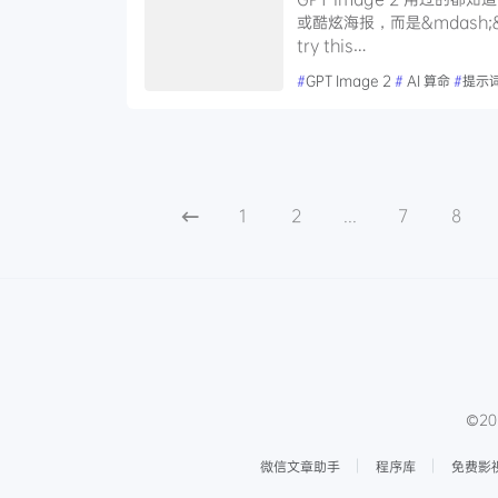
或酷炫海报，而是&mdash;&m
try this…
#
GPT Image 2
#
AI 算命
#
提示
1
2
...
7
8
©20
微信文章助手
程序库
免费影视