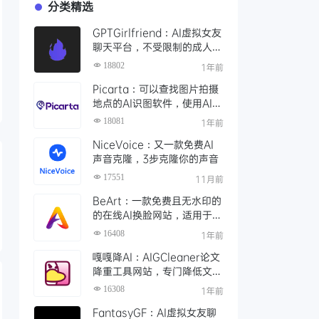
分类精选
GPTGirlfriend：AI虚拟女友
聊天平台，不受限制的成人角
色扮演，AI女友进行成熟的对
18802
1年前
话
Picarta：可以查找图片拍摄
地点的AI识图软件，使用AI搜
索照片拍摄的精确位置
18081
1年前
NiceVoice：又一款免费AI
声音克隆，3步克隆你的声音
17551
11月前
BeArt：一款免费且无水印的
的在线AI换脸网站，适用于照
片、视频和GIF中实现精准换
16408
1年前
脸
嘎嘎降AI：AIGCleaner论文
降重工具网站，专门降低文章
AI率、查重率的工具
16308
1年前
FantasyGF：AI虚拟女友聊