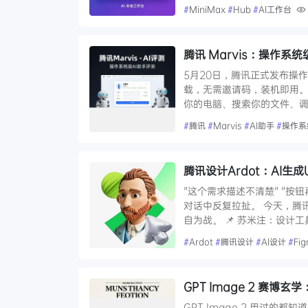
#
MiniMax
#
Hub
#
AI工作台
腾讯 Marvis：操作系统级
5月20日，腾讯正式发布操作系统
载，无需邀请码，装机即用。 
你的电脑、搜索你的文件、调
#
腾讯
#
Marvis
#
AI助手
#
操作系
腾讯设计Ardot：AI生
"这个需求描述不清楚" "按
对话中反复拉扯。 今天，腾讯
自为战。 📌 苏米注：设计工
#
Ardot
#
腾讯设计
#
AI设计
#
Fi
GPT Image 2 赛博
GPT Image 2 用过的都