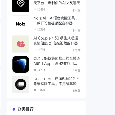
天平台，定制你的AI女友聊天
15416
1年前
Noiz AI：AI语音克隆工具，
一款TTS和视频配音神器
15386
1年前
AI Couple：30 秒生成超逼
真情侣照 & 吻抱视频的神器
14736
7月前
灵光：蚂蚁集团推出的全模态
AI助手App，30秒做应用、
实时写图文
14703
8月前
Unscreen：在线视频和GIF
背景抠除工具，不用绿幕轻松
完成视频抠像
13870
1年前
分类排行