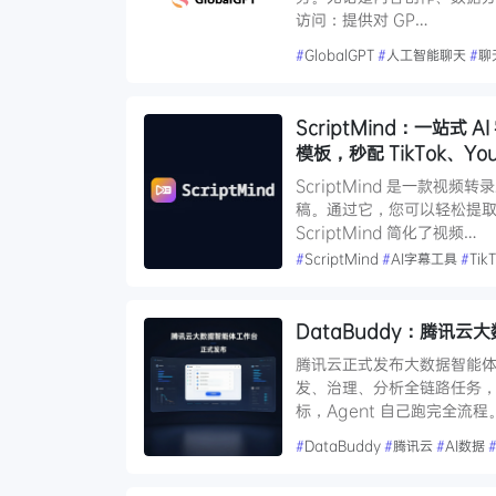
访问：提供对 GP…
#
GlobalGPT
#
人工智能聊天
#
聊
ScriptMind：一站
模板，秒配 TikTok、You
ScriptMind 是一款视频转
稿。通过它，您可以轻松提
ScriptMind 简化了视频…
#
ScriptMind
#
AI字幕工具
#
Tik
DataBuddy：腾讯
腾讯云正式发布大数据智能体工
发、治理、分析全链路任务，不
标，Agent 自己跑完全流
#
DataBuddy
#
腾讯云
#
AI数据