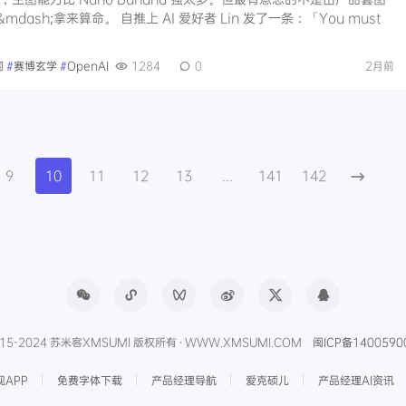
dash;拿来算命。 自推上 AI 爱好者 Lin 发了一条：「You must
词
#
赛博玄学
#
OpenAI
1284
0
2月前
9
10
11
12
13
...
141
142
15-2024 苏米客XMSUMI 版权所有 · WWW.XMSUMI.COM
闽ICP备1400590
APP
免费字体下载
产品经理导航
爱克硕儿
产品经理AI资讯