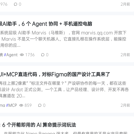
976
0
2月前
AI助手，6 个 Agent 协同 + 手机遥控电脑
层级 AI助手 Marvis（马维斯），官网 marvis.qq.com 开放下
Marvis 不是又一个聊天机器人。它直接扎根在操作系统层，能操控
用你的应…
统
#
Agent
1736
0
2月前
成UI+MCP直连代码，对标Figma的国产设计工具来了
钮再往上挪2像素" "标注文件在哪里？" 产设研协作的每一天，都在这些
设计 Ardot 正式公测。一个工具，让产品经理、设计师、开发不再各
具赛道在 20…
gma
#
MCP
859
0
2月前
玄学：6 个开箱即用的 AI 算命提示词玩法
知道，生图能力比 Nano Banana 强太多。但最有意思的不是出产品套图