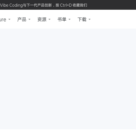
Vibe Coding与下一代产品创新，按 Ctrl+D 收藏我们
ure
产品
资源
书单
下载