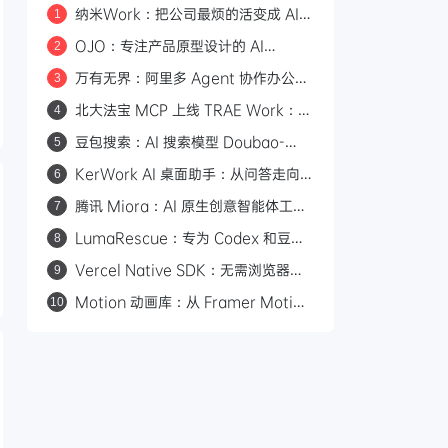
纳米Work：把公司最烦的活变成 AI
1
专家，一人公司也能组建 AI 班子
OJO：专注产品原型设计的 AI
2
Agent，一句话生成可交互原型
万有无界：阿里多 Agent 协作办公平
3
台，从目标到交付的全流程拆解
北大法宝 MCP 上线 TRAE Work：
4
580万法规+1.7亿案例，AI法律检索
豆包搜索：AI 搜索模型 Doubao-
5
有权威依据
Seed-Evolving
KerWork AI 桌面助手：从问答走向
6
真实任务执行
腾讯 Miora：AI 原生创意智能体工作
7
室，五大专家 Agent 协同产出图片/
LumaRescue：专为 Codex 和豆包
8
视频/3D/UI
桌面版打造的 AI 修图技能
Vercel Native SDK：无需浏览器的
9
原生桌面应用框架，6MB 体积
Motion 动画库：从 Framer Motion
10
100ms 启动
升级而来的全平台 Web 动画引擎