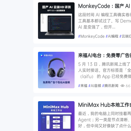
MonkeyCode：国产 AI
这段时间 AI 编程工具确实卷得厉害
工具基本都试过了。写 Dem
AI 是变强了，但开…
#
MonkeyCode
#
AI编程
#
云端I
来福AI电台：免费零广告
5 月 13 日，腾讯新闻上
人实时接话。官方标签是「全网
（laifu） 的 App 已经
#
来福
#
AI音频
#
腾讯新闻
66
MiniMax Hub本地工
最近，我的电脑上同时挂着
Agent；另一类是节点清晰
好，但中间又好像缺了点什