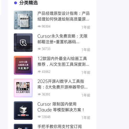
分类精选
产品经理原型设计指南：产品
经理如何快速绘制高质量原
型？（附步骤与资源）
90304
1年前
Cursor永久免费攻略：无限
邮箱注册+重置机器码
+Cursor试用期重置工具实现
50733
1年前
永久免费使用
12款国内外最全AI绘画工具
推荐，AI文生图工具深度测评
与场景化对比
41662
1年前
2025开源AI数字人工具指
南：8大免费开源神器带你免
费解锁可商用的AI数字人
36391
1年前
Cursor 限制国内使用
Claude 等模型解决方案！
33048
1年前
手把手教你用支付宝订阅