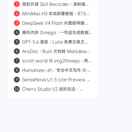
微软开源 Skill Recorder：录制操作
1
自动生成 AI Agent SKILL.md
MiniMax H3 本地部署教程：RTX
2
3060 即可运行，0 成本制作 AI 漫剧
DeepSeek V4 Flash 内置联网搜
3
索：Responses API 原生支持
腾讯内测 Omega：一句话生成数据
4
web_search，Codex 可直接调用
看板的 AI 分析平台
GPT-5.6 更新：Luna 免费无限文
5
本，Sol 统一付费 Chat 快答与深思
AnyDoc：Rust 文档转 Markdown
6
引擎，性能碾压 MarkItDown
scroll-world 与 img2threejs：两个
7
炫酷的 GitHub 开源项目，让 AI 帮你
Humanizer-zh：专治中文写作 AI 味
8
做网页和 3D 模型
的开源 Skill，14.6k Star
SenseNova U1.5-Lite-Preview 开
9
源：8B 轻量级统一多模态模型，支持
Cherry Studio V2 进阶玩法：
10
4K 图像生成与编辑
Agent 自主执行、MCP 集成与 Skill
生态