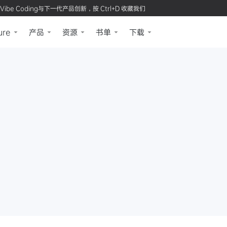
Vibe Coding与下一代产品创新，按 Ctrl+D 收藏我们
ure
产品
资源
书单
下载