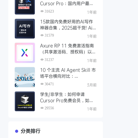
Cursor Pro：国内用户最全
开通教程（附取消自动扣费）
31623
1年前
15款国内免费好用的AI写作
神器合集，2025超干货! Ai
写作工具推荐，支持论文长文
31579
1年前
Axure RP 11 免费激活指南
（共享激活码、授权码）以及
永久激活方法分享
31237
1年前
10 个主流 AI Agent Skill 市
场平台横向对比：
Clawhub、Skillsmp、
30471
3月前
SkillHub 哪家强？
学生/非学生：如何申请
Cursor Pro免费会员，如何
通过SheerID验证快速激活全
29556
1年前
攻略
分类排行