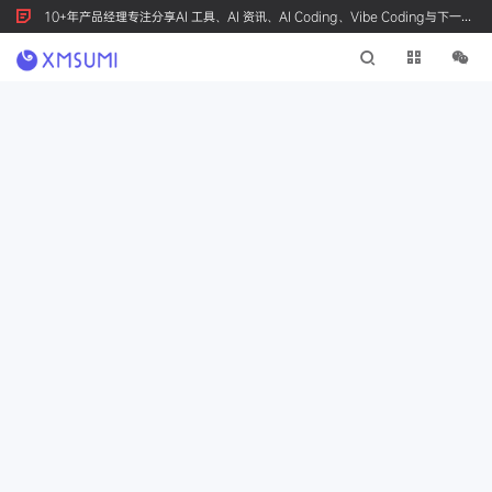
10+年产品经理专注分享AI 工具、AI 资讯、AI Coding、Vibe Coding与下一代
产品创新，按 Ctrl+D 收藏我们