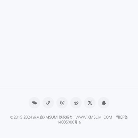
©2015-2024 苏米客XMSUMI 版权所有 · WWW.XMSUMI.COM
闽ICP备
14005900号-6
微信文章助手
程序库
免费影视APP
免费字体下载
产品经理导航
爱克硕儿
产品经理AI资讯
Axure元件库下载