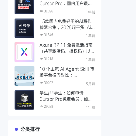
Cursor Pro：国内用户最全
开通教程（附取消自动扣费）
31596
1年前
15款国内免费好用的AI写作
神器合集，2025超干货! Ai
写作工具推荐，支持论文长文
31546
1年前
Axure RP 11 免费激活指南
（共享激活码、授权码）以及
永久激活方法分享
31218
1年前
10 个主流 AI Agent Skill 市
场平台横向对比：
Clawhub、Skillsmp、
30292
3月前
SkillHub 哪家强？
学生/非学生：如何申请
Cursor Pro免费会员，如何
通过SheerID验证快速激活全
29538
1年前
攻略
分类排行