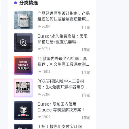
分类精选
产品经理原型设计指南：产品
经理如何快速绘制高质量原
型？（附步骤与资源）
90304
1年前
Cursor永久免费攻略：无限
邮箱注册+重置机器码
+Cursor试用期重置工具实现
50711
1年前
永久免费使用
12款国内外最全AI绘画工具
推荐，AI文生图工具深度测评
与场景化对比
41631
1年前
2025开源AI数字人工具指
南：8大免费开源神器带你免
费解锁可商用的AI数字人
36367
1年前
Cursor 限制国内使用
Claude 等模型解决方案！
33027
1年前
手把手教你用支付宝订阅