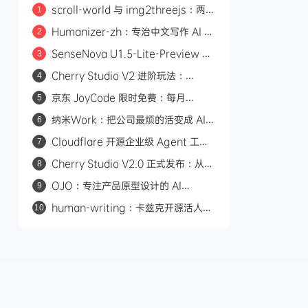
scroll-world 与 img2threejs：两个
1
炫酷的 GitHub 开源项目，让 AI 帮你
Humanizer-zh：专治中文写作 AI 味
2
做网页和 3D 模型
的开源 Skill，14.6k Star
SenseNova U1.5-Lite-Preview 开
3
源：8B 轻量级统一多模态模型，支持
Cherry Studio V2 进阶玩法：
4
4K 图像生成与编辑
Agent 自主执行、MCP 集成与 Skill
京东 JoyCode 限时免费：每月
5
生态
10000 积分，支持 GLM-5.1 等多款
纳米Work：把公司最烦的活变成 AI
6
大模型
专家，一人公司也能组建 AI 班子
Cloudflare 开源企业级 Agent 工作
7
平台 Cloudflare OS
Cherry Studio V2.0 正式发布：从
8
AI 聊天客户端到 Agent 自主执行的全
OJO：专注产品原型设计的 AI
9
能工作站
Agent，一句话生成可交互原型
human-writing：卡兹克开源活人感
10
写作 Skill，从材料到推进消除 AI 味