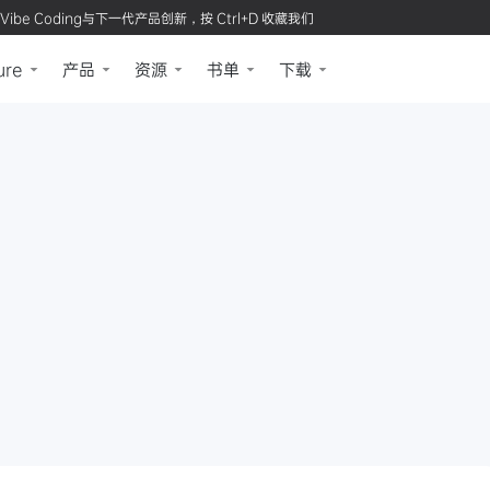
Vibe Coding与下一代产品创新，按 Ctrl+D 收藏我们
ure
产品
资源
书单
下载