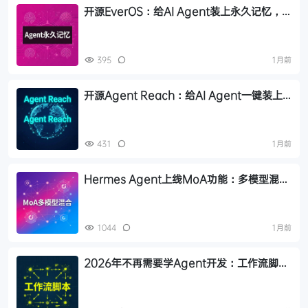
开源EverOS：给AI Agent装上永久记忆，
半小时搞定跨会话记忆系统
395
1月前
开源Agent Reach：给AI Agent一键装上
互联网，10+平台全网读取免费可用
431
1月前
Hermes Agent上线MoA功能：多模型混合
协作，基准测试超越GPT-5.5和Opus-4.8
1044
1月前
2026年不再需要学Agent开发：工作流脚本
化才是普通人的AI护城河