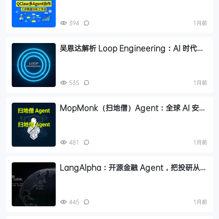
394
1月前
吴恩达解析 Loop Engineering：AI 时代的
三层开发循环
535
1月前
MopMonk（扫地僧）Agent：全球 AI 安全
战力榜杀出的中国黑马
481
1月前
LangAlpha：开源金融 Agent，把投研从问
答变成长任务工作流
445
1月前