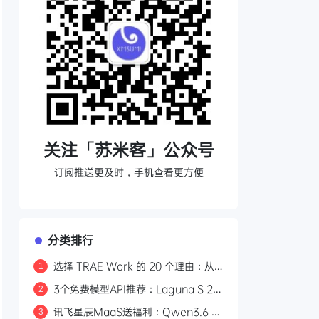
关注「苏米客」公众号
订阅推送更及时，手机查看更方便
分类排行
选择 TRAE Work 的 20 个理由：从
1
打开即用到安全兜底的 AI 生产力平台
3个免费模型API推荐：Laguna S 2.1
2
编程、Ling-3.0-flash工具调用、
讯飞星辰MaaS送福利：Qwen3.6 日
3
Qwen3-Embedding向量检索