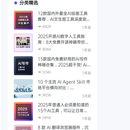
分类精选
12款国内外最全AI绘画工具
推荐，AI文生图工具深度测评
与场景化对比
41629
1年前
2025开源AI数字人工具指
南：8大免费开源神器带你免
费解锁可商用的AI数字人
36364
1年前
15款国内免费好用的AI写作
神器合集，2025超干货! Ai
写作工具推荐，支持论文长文
31541
1年前
10 个主流 AI Agent Skill 市
场平台横向对比：
Clawhub、Skillsmp、
30258
3月前
SkillHub 哪家强？
2025年普通人必须要知道的
15个AI工具，可以让日常工
作效率大幅度提升
24950
1年前
8 款 AI 翻译浏览器插件，沉