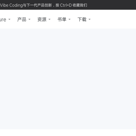
Vibe Coding与下一代产品创新，按 Ctrl+D 收藏我们
ure
产品
资源
书单
下载