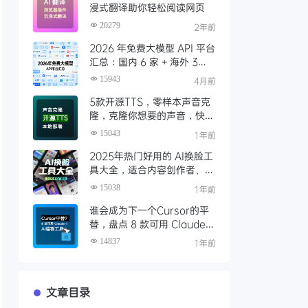
浸式翻译助你轻松阅读网页
20279
2年前
2026 年免费大模型 API 平台
汇总：国内 6 家 + 海外 3
家，零成本调用顶级模型
15943
4月前
5款开源TTS，零样本声音克
隆，克隆你想要的声音，快速
本地部署（含一键包下载）
15043
1年前
2025年热门好用的 AI换脸工
具大全，适合内容创作者、视
频剪辑师、特效制作、AI 爱
15038
1年前
好者使用
谁会成为下一个Cursor的平
替，盘点 8 款可用 Claude 4
的AI编程工具
14837
1年前
文章目录